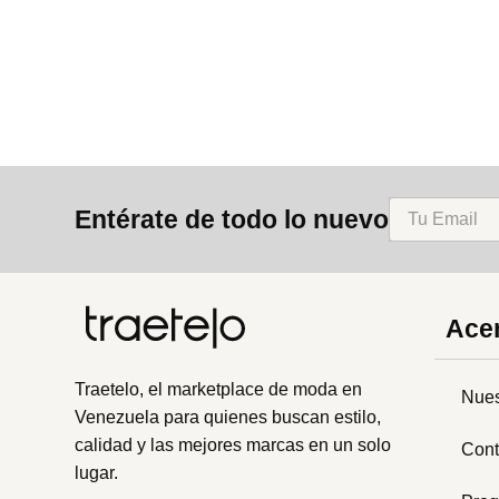
8
.
bolso
9
.
cartera
10
.
bimba lola
Entérate de todo lo nuevo
Acer
Traetelo, el marketplace de moda en
Nues
Venezuela para quienes buscan estilo,
calidad y las mejores marcas en un solo
Cont
lugar.