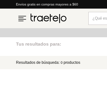
Envíos gratis en compras mayores a $60
¿Qué está
Términos más buscados
Tus resultados para:
1
.
timberland
Resultados de búsqueda:
productos
0
2
.
parfois
3
.
carteras
4
.
aldo
5
.
carteras parfois
6
.
springfield
7
.
mng