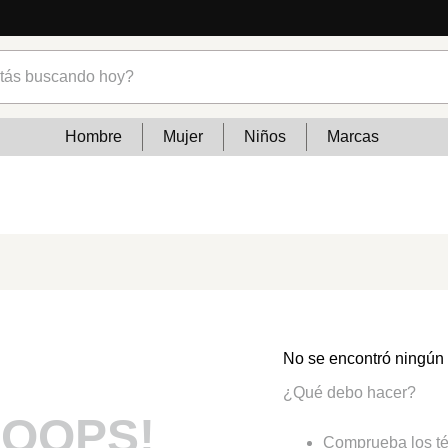
s buscando hoy?
Hombre
Mujer
Niños
Marcas
No se encontró ningún
¿Qué debo hacer?
OOPS!
Comprueba los té