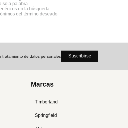
na sola palabra
genéricos en la búsqueda
inónimos del término deseado
Suscribirse
de tratamiento de datos personales
Marcas
Timberland
Springfield