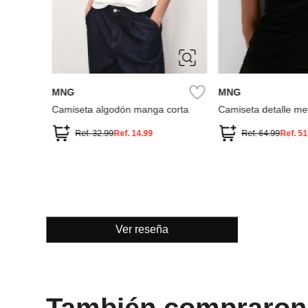
XS
S
M
XS
S
M
L
XL
MNG
MNG
Camiseta algodón manga corta
Camiseta detalle met
Ref.
32.99
Ref.
14.99
Ref.
64.99
Ref.
51
Ver reseña
También compraron