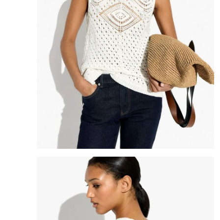
8
.
mng
9
.
bandolera
10
.
bimba lola