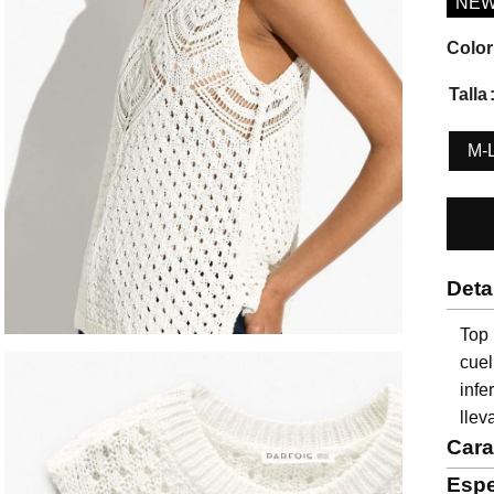
NE
Color
Talla
M-
Deta
Top
cue
infe
lleva
Cara
Espe