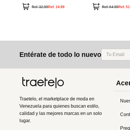
Ref.
32.99
Ref.
14.99
Ref.
64.99
Ref.
51
Entérate de todo lo nuevo
Acer
Traetelo, el marketplace de moda en
Nues
Venezuela para quienes buscan estilo,
calidad y las mejores marcas en un solo
Cont
lugar.
Preg