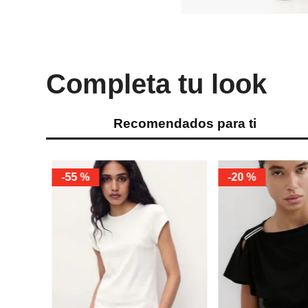
Completa tu look
Recomendados para ti
%
-
55 %
-
20 %