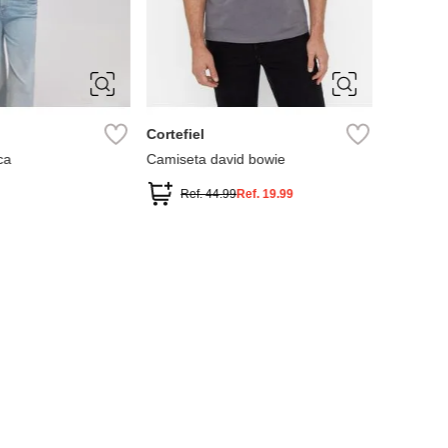
XXXL
S
M
XL
L
XL
XXL
Cortefiel
ca
Camiseta david bowie
Ref.
44.99
Ref.
19.99