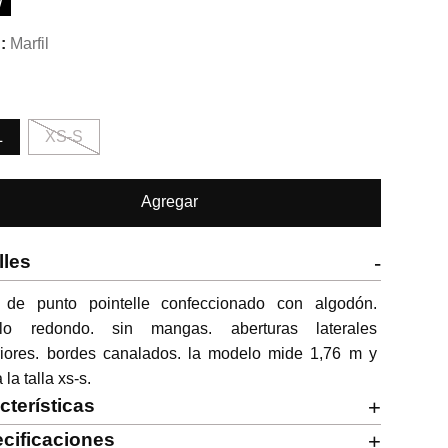
W
Marfil
L
XS-S
Agregar
lles
-
 de punto pointelle confeccionado con algodón. 
llo redondo. sin mangas. aberturas laterales 
riores. bordes canalados. la modelo mide 1,76 m y 
 la talla xs-s.
cterísticas
+
cificaciones
+