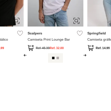
L
S
M
L
XL
M
L
Scalpers
Springfield
álico
Camiseta Print Lounge Bar
Camiseta gráfi
.99
Ref.
45.99
Ref.
32.00
Ref.
14.99