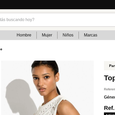
s buscando hoy?
Hombre
Mujer
Niños
Marcas
le
Par
Top
Referen
Géne
Ref