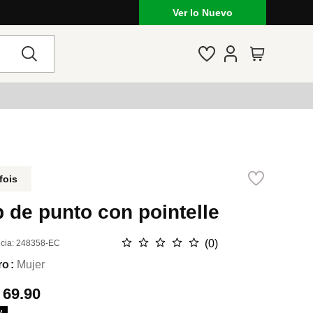
Ver lo Nuevo
fois
 de punto con pointelle
☆
☆
☆
☆
☆
(
0
)
cia
:
248358-EC
ro
Mujer
.
69.90