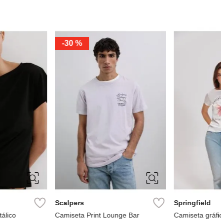
-
30 %
L
S
M
L
XL
M
L
Scalpers
Springfield
álico
Camiseta Print Lounge Bar
Camiseta gráfi