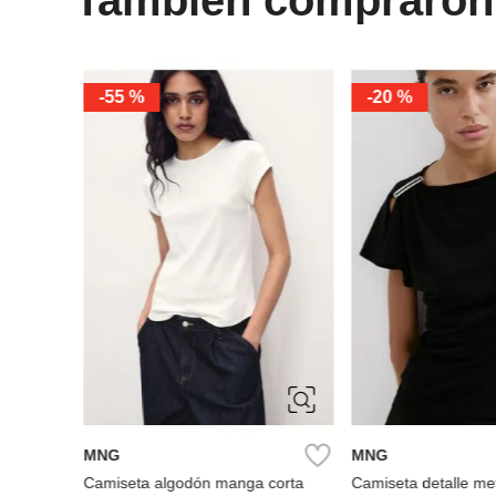
%
-
55 %
-
20 %
XS
S
M
XS
S
M
L
XL
MNG
MNG
Camiseta algodón manga corta
Camiseta detalle met