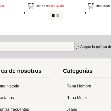
.99
Ref.
45.99
Ref.
32.00
Ref.
14.99
Acepto la política 
ca de nosotros
Categorías
tra historia
Ropa Hombre
áctanos
Ropa Mujer
untas frecuentes
Jeans