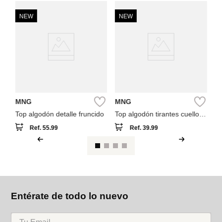
NEW
NEW
M
To
Co
MNG
MNG
Top algodón detalle fruncido
Top algodón tirantes cuello
pico
Ref.
55.99
Ref.
39.99
Entérate de todo lo nuevo