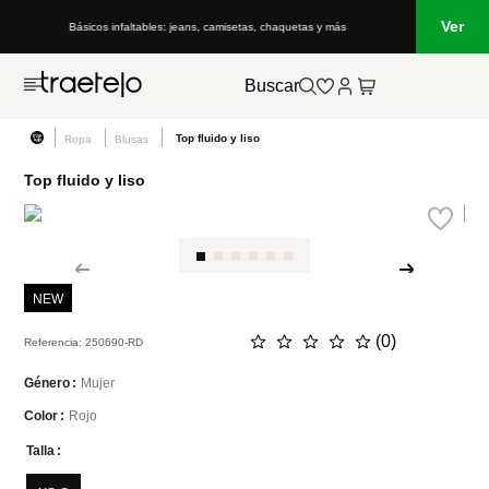
Ver
Básicos infaltables: jeans, camisetas, chaquetas y más
Buscar
Top fluido y liso
Ropa
Blusas
Top fluido y liso
NEW
☆
☆
☆
☆
☆
(
0
)
Referencia
:
250690-RD
Mujer
Género
Rojo
Color
Talla