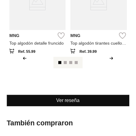
MNG
MNG
Top algodón detalle fruncido
Top algodón tirantes cuello
pico
Ref.
55.99
Ref.
39.99
Ver reseña
También compraron