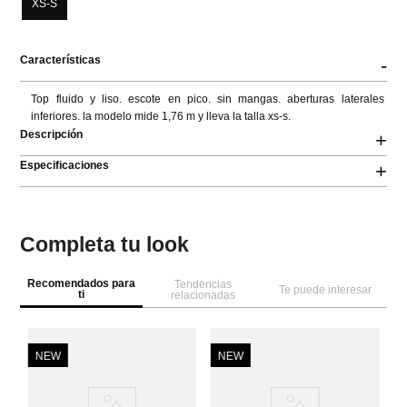
XS-S
Características
-
Top fluido y liso. escote en pico. sin mangas. aberturas laterales 
inferiores. la modelo mide 1,76 m y lleva la talla xs-s.
Descripción
+
Especificaciones
+
Completa tu look
Recomendados para
Tendencias
Te puede interesar
ti
relacionadas
NEW
NEW
M
To
Co