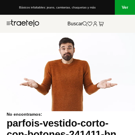
Ver
Básicos infaltables: jeans, camisetas, chaquetas y más
Buscar
No encontramos:
parfois-vestido-corto-
con-botones-241411-bn