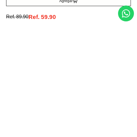
Agregar
Ref.
59.90
Ref.
89.90
Entérate de todo lo nuevo
Acepto la política de tratamiento de datos personales
Suscribirse
Acerca de nosotros
Categorías
Marcas