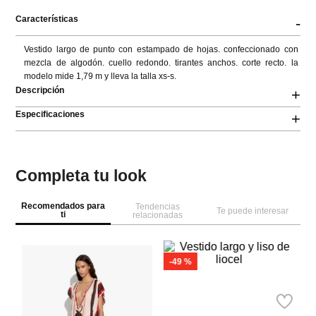
Características
-
Vestido largo de punto con estampado de hojas. confeccionado con 
mezcla de algodón. cuello redondo. tirantes anchos. corte recto. la 
modelo mide 1,79 m y lleva la talla xs-s.
Descripción
+
Especificaciones
+
Completa tu look
Recomendados para
Tendencias
Te puede interesar
ti
relacionadas
M
s
Ve
la