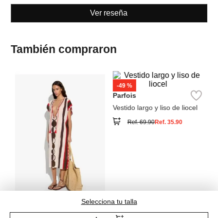
También compraron
M
s
Ve
la
Parfois
Vestido largo y liso de liocel
Ref.
69.90
Ref.
35.90
Parfois
Caftán estampado
Selecciona tu talla
Ref.
55.90