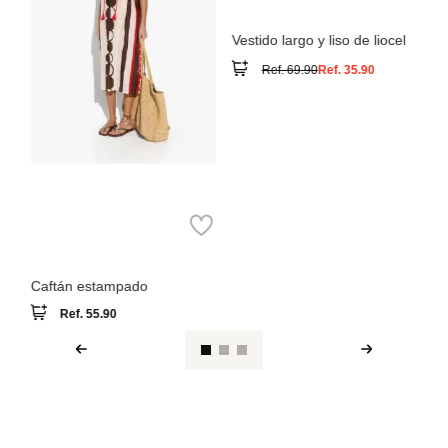
Parfois
Vestido largo y liso de liocel
Ref.
69.90
Ref.
35.90
Parfois
Caftán estampado
Ref.
55.90
Ver reseña