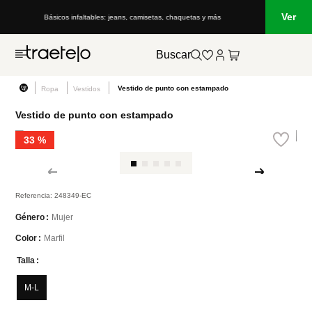
Ver
Básicos infaltables: jeans, camisetas, chaquetas y más
Buscar
Vestido de punto con estampado
Ropa
Vestidos
Vestido de punto con estampado
33 %
Referencia
:
248349-EC
Mujer
Género
Marfil
Color
Talla
M-L