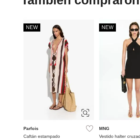
NEW
NEW
ÚNICA
S
M
L
Parfois
MNG
Caftán estampado
Vestido halter cruza