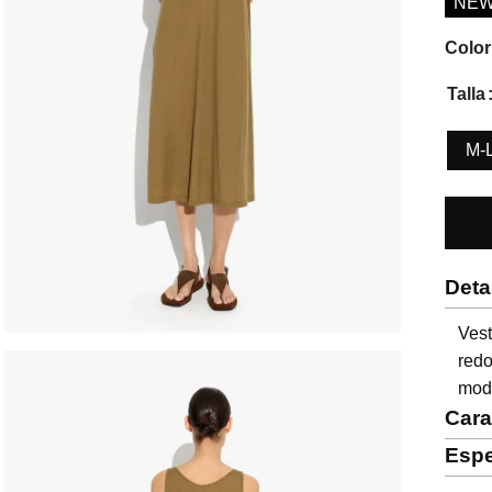
NE
Color
Talla
M-
Deta
Ves
red
mode
Cara
Espe