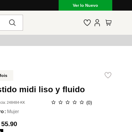
Lo que está de moda en Venezuela: mar
Ver lo Nuevo
fois
tido midi liso y fluido
☆
☆
☆
☆
☆
(
0
)
cia
:
248484-KK
ro
Mujer
.
55.90