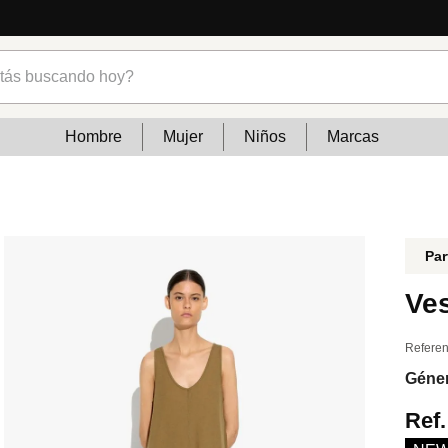
s buscando hoy?
Hombre
Mujer
Niños
Marcas
Par
Ves
Referen
Géne
Ref