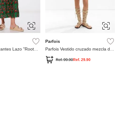
38
40
S
M
L
Parfois
irantes Lazo "Roots
Parfois Vestido cruzado mezcla de
lino
Ref.
99.90
Ref.
29.90