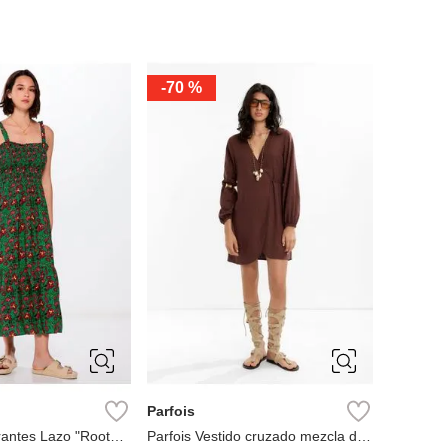
-
70 %
38
40
S
M
L
Parfois
irantes Lazo "Roots
Parfois Vestido cruzado mezcla de