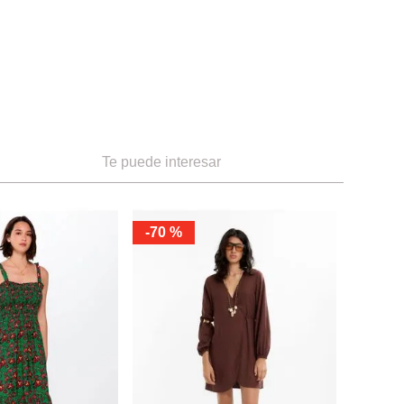
Te puede interesar
-
70 %