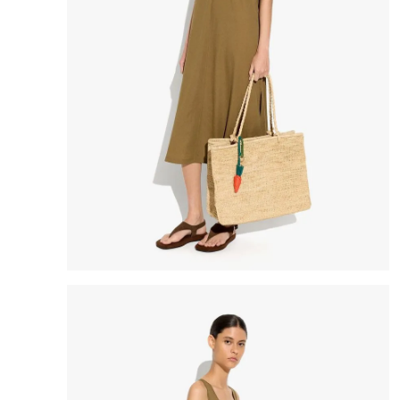
8
.
bolso
9
.
cartera
10
.
bimba lola