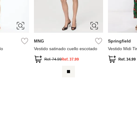
XS
S
M
L
34
36
XL
42
44
MNG
Springfield
do
Vestido satinado cuello escotado
Vestido Midi T
Studio"
Ref.
74.99
Ref.
37.99
Ref.
34.99