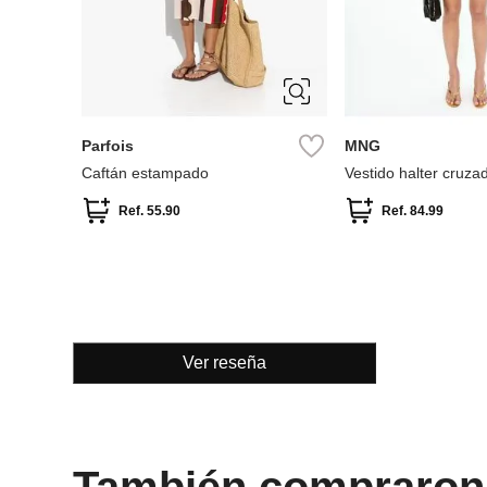
ÚNICA
S
M
L
Parfois
MNG
Caftán estampado
Vestido halter cruza
Ref.
55.90
Ref.
84.99
Ver reseña
También compraron