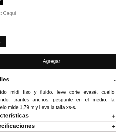
W
Caqui
L
Agregar
lles
-
tido midi liso y fluido. leve corte evasé. cuello 
ondo. tirantes anchos. pespunte en el medio. la 
lo mide 1,79 m y lleva la talla xs-s.
cterísticas
+
cificaciones
+