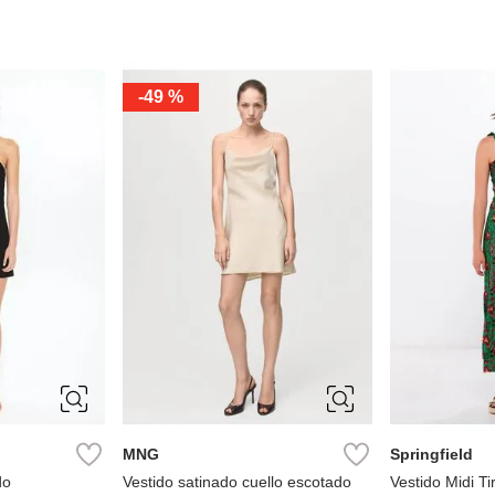
-
49 %
XS
S
M
L
34
36
XL
42
44
MNG
Springfield
do
Vestido satinado cuello escotado
Vestido Midi T