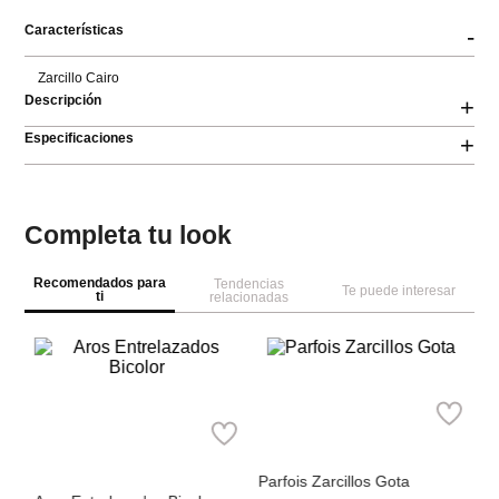
Características
-
Zarcillo Cairo
Descripción
+
Especificaciones
+
Completa tu look
Recomendados para
Tendencias
Te puede interesar
ti
relacionadas
Pa
na
Pa
Fl