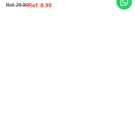
Ref.
8.90
Ref.
29.90
Acerca de nosotros
Categorías
Marcas
Traetelo, el marketplace de moda en Venezuela para quienes buscan
estilo, calidad y las mejores marcas en un solo lugar.
Medios de pago