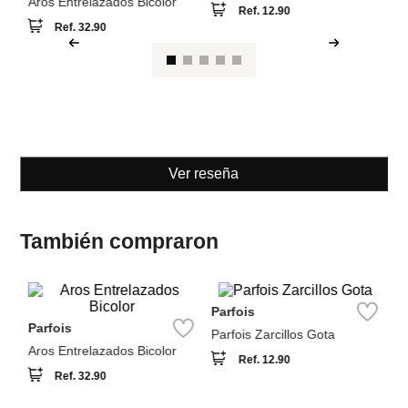
Parfois
Parfois
Aros Entrelazados Bicolor
Parfois Zarcillos Gota
Ref.
32.90
Ref.
12.90
Ver reseña
También compraron
Pa