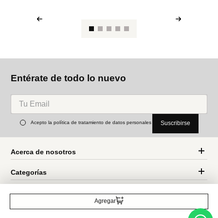
na
Pa
Fl
Parfois
Parfois
Aros Entrelazados Bicolor
Parfois Zarcillos Gota
Ref.
32.90
Ref.
12.90
Entérate de todo lo nuevo
Agregar
Acepto la política de tratamiento de datos personales
Suscribirse