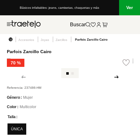
Ver
, camisetas, chaquetas y más
Lo que está de moda en Venezuela: marcas, e
Buscar
Parfois Zarcillo Cairo
Accesorios
Joyas
Zarcillos
Parfois Zarcillo Cairo
70 %
Referencia
:
237486-HM
Mujer
Género
Multicolor
Color
Talla
ÚNICA