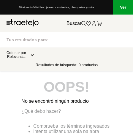
Ver
Básicos infaltables: jeans, camisetas, chaquetas y más
Buscar
Tus resultados para:
Ordenar por
Relevancia
Resultados de búsqueda:
0
productos
OOPS!
No se encontró ningún producto
¿Qué debo hacer?
Comprueba los términos ingresados
Intenta utilizar una sola palabra