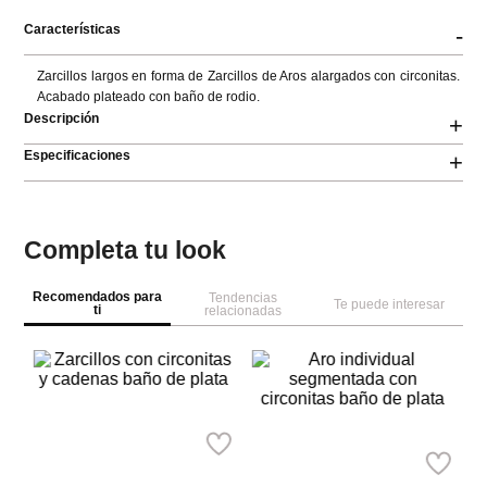
Características
-
Zarcillos largos en forma de Zarcillos de Aros alargados con circonitas. 
Acabado plateado con baño de rodio.
Descripción
+
Especificaciones
+
Completa tu look
Recomendados para
Tendencias
Te puede interesar
ti
relacionadas
NEW
NEW
M
Parfois
Za
Parfois
in
Zarcillos con circonitas y
cadenas baño de plata
Aro individual segmentada
Ref.
15.90
con circonitas baño de plata
Ref.
17.90