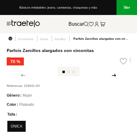
Ver
Básicos infaltables: jeans, camisetas, chaquetas y más
Buscar
Parfois Zarcillos alargados con circonitas
Accesorios
Joyas
Zarcillos
Parfois Zarcillos alargados con circonitas
70 %
Referencia
:
233931-SV
Mujer
Género
Plateado
Color
Talla
ÚNICA