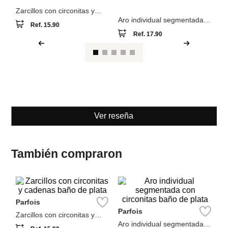
Ver reseña
También compraron
NEW
NEW
M
Parfois
Za
Parfois
in
Zarcillos con circonitas y
cadenas baño de plata
Aro individual segmentada
Ref.
15.90
con circonitas baño de plata
Ref.
17.90