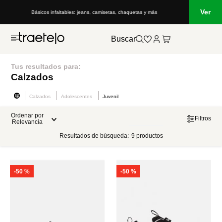
Ver
Básicos infaltables: jeans, camisetas, chaquetas y más
Buscar
Tus resultados para:
Calzados
Calzados
Adolescentes
Juvenil
Ordenar por
Filtros
Relevancia
Resultados de búsqueda:
9
productos
-
50 %
-
50 %