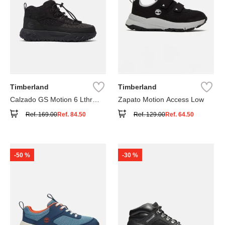
Timberland
Timberland
Calzado GS Motion 6 Lthr
Zapato Motion Access Low
Super
Ref.
169.00
Ref.
84.50
Ref.
129.00
Ref.
64.50
-
50 %
-
30 %