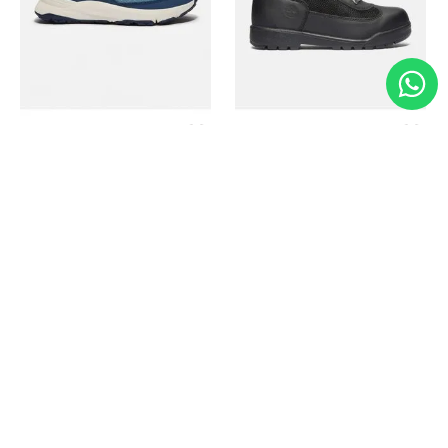
Timberland
Timberland
Zapato Motion Access
Bota Field Big Kids
Ref.
139.00
Ref.
69.50
Ref.
149.00
Ref.
104.30