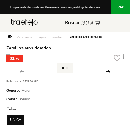
Ver
Lo que está de moda en Venezuela: marcas, estilo y tendencias
Buscar
Zarcillos aros dorados
Accesorios
Joyas
Zarcillos
Zarcillos aros dorados
31 %
Referencia
:
242390-GD
Mujer
Género
Dorado
Color
Talla
ÚNICA