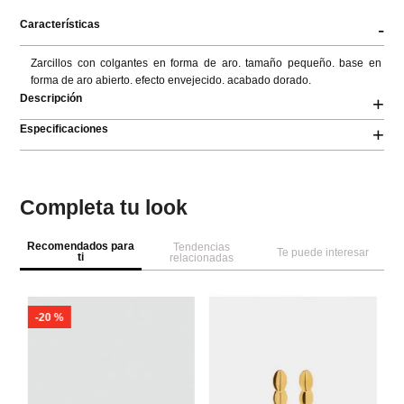
Características
-
Zarcillos con colgantes en forma de aro. tamaño pequeño. base en 
forma de aro abierto. efecto envejecido. acabado dorado.
Descripción
+
Especificaciones
+
Completa tu look
Recomendados para
Tendencias
Te puede interesar
ti
relacionadas
-
20 %
Pa
na
Ar
Cr