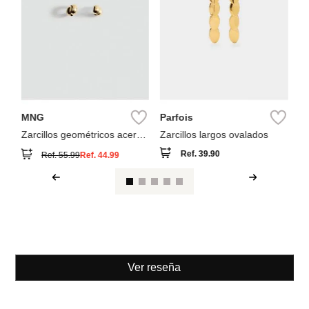
MNG
Parfois
Zarcillos geométricos acero
Zarcillos largos ovalados
inoxidable
Ref.
39.90
Ref.
55.99
Ref.
44.99
Ver reseña