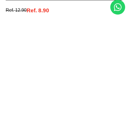
Ref.
8.90
Ref.
12.90
Entérate de todo lo nuevo
Acepto la política de tratamiento de datos personales
Suscribirse
Acerca de nosotros
Categorías
Marcas
Traetelo, el marketplace de moda en Venezuela para quienes buscan