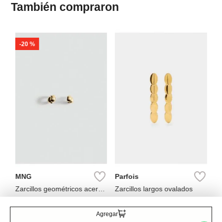
También compraron
-
20 %
Pa
na
Ar
Cr
MNG
Parfois
Zarcillos geométricos acero
Zarcillos largos ovalados
inoxidable
Ref.
39.90
Ref.
55.99
Ref.
44.99
Agregar