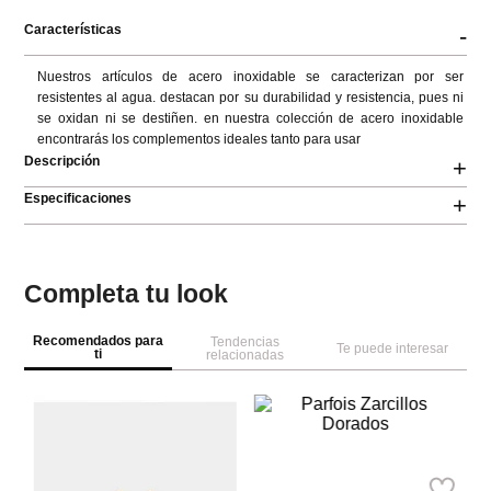
Características
-
Nuestros artículos de acero inoxidable se caracterizan por ser 
resistentes al agua. destacan por su durabilidad y resistencia, pues ni 
se oxidan ni se destiñen. en nuestra colección de acero inoxidable 
encontrarás los complementos ideales tanto para usar
Descripción
+
Especificaciones
+
Completa tu look
Recomendados para
Tendencias
Te puede interesar
ti
relacionadas
Pa
Parfois
Pa
ar
Parfois Zarcillos Dorados