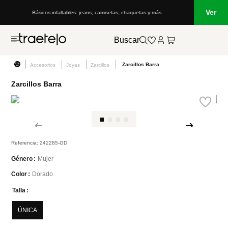
Ver
Básicos infaltables: jeans, camisetas, chaquetas y más
Buscar
Zarcillos Barra
Accesorios
Joyas
Zarcillos
Zarcillos Barra
Referencia
:
242285-GD
Mujer
Género
Dorado
Color
Talla
ÚNICA