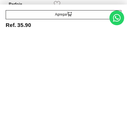
Agregar
Ref.
35.90
Entérate de todo lo nuevo
Acepto la política de tratamiento de datos personales
Suscribirse
Acerca de nosotros
Categorías
Marcas