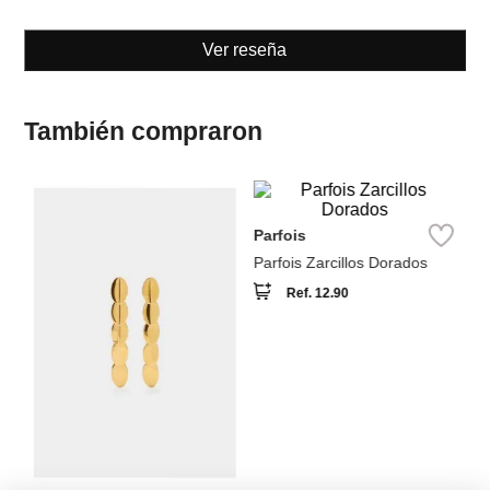
También compraron
Pa
Parfois
Pa
ar
Parfois Zarcillos Dorados
Ref.
12.90
Parfois
Zarcillos largos ovalados
Ref.
39.90