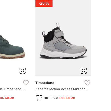
-
20 %
3
12.5
3
2
.5
1.5
1
13
2.5
1.5
13.5
Timberland
le Timberland
Zapatos Motion Access Mid con
cierre de velcro
ef.
135.20
Ref.
139.00
Ref.
111.20