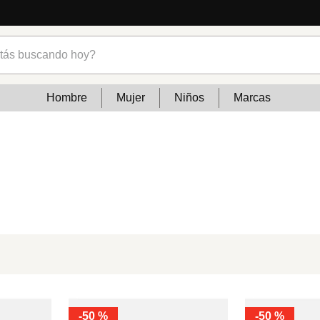
s buscando hoy?
Hombre
Mujer
Niños
Marcas
-
50 %
-
50 %