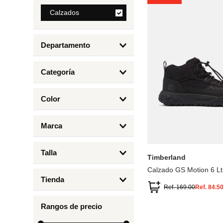
8
.
Calzados
mng
9
.
bandolera
Departamento
10
.
bimba lola
Calzados
Categoría
Botas y Botines
Color
Deportivos Urbanos
Amarillo
5
6.5
7
6
Marca
Arena
4.5
4
Timberland
Azul
Talla
Timberland
Negro
Calzado GS Motion 6 Lt
1
Tienda
1.5
Ref.
169.00
Ref.
84.5
Timberland
12.5
Rangos de precio
13