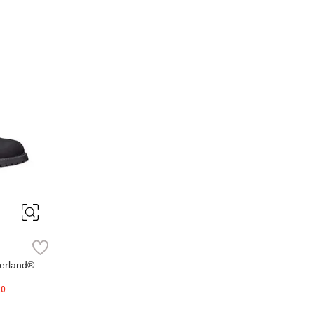
erland®
20