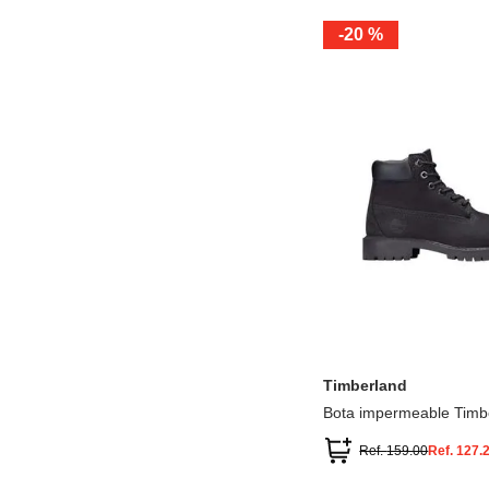
-
20 %
12.5
13.5
1.5
2.5
13
1
2
3
Timberland
Bota impermeable Timb
Premium
Ref.
159.00
Ref.
127.