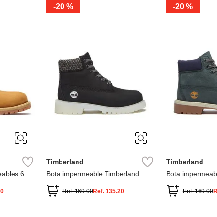
-
20 %
-
20 %
3
2
1
13
1
12.5
2.5
1.5
13.5
2
13
2
12.5
13.5
Timberland
Timberland
ables 6
Bota impermeable Timberland
Bota impermeab
Premium
Premium
20
Ref.
169.00
Ref.
135.20
Ref.
169.00
R