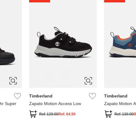
1
1.5
2
2.5
7
Timberland
Timberland
hr Super
Zapato Motion Access Low
Zapato Motion 
0
Ref.
129.00
Ref.
64.50
Ref.
139.00
R