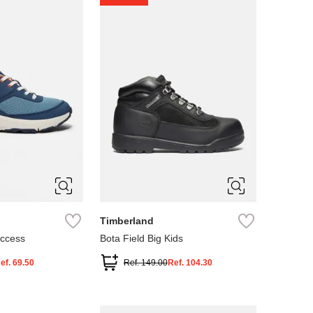
4
5
Timberland
Access
Bota Field Big Kids
ef.
69.50
Ref.
149.00
Ref.
104.30