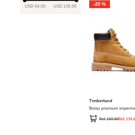
-
20 %
USD 64,00
USD 136,00
13.5
2
2.5
3
3.5
4
Mostrar 6 más
3.5
4
4.5
5
5.5
6
Timberland
Botas premium imperme
inch
Ref.
169.00
Ref.
135.