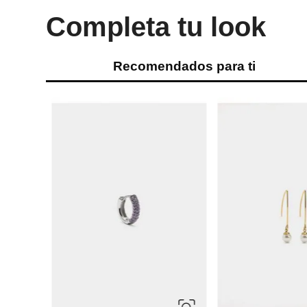
Completa tu look
Recomendados para ti
ÚNICA
ÚNICA
Swarovski
Swarovski
Zarcillos Matrix
Zarcillos de clip Matr
Ref.
405.00
Ref.
170.00