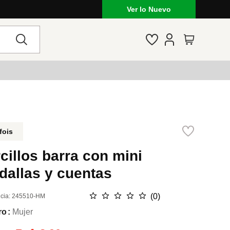
Ver lo Nuevo
fois
cillos barra con mini
dallas y cuentas
☆
☆
☆
☆
☆
(
0
)
cia
:
245510-HM
ro
Mujer