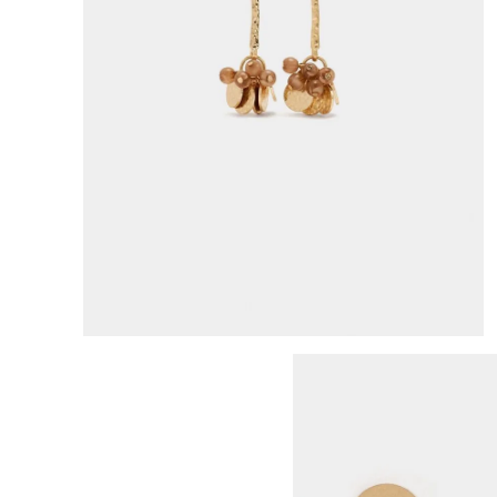
8
.
bolso
9
.
cartera
10
.
bimba lola