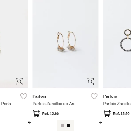
Swarovski
Aldo
ix
Zarcillos Idyllia
Zarcillos Colg
Ref.
240.00
Ref.
25.00