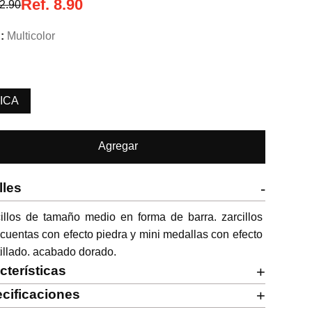
Ref.
8.90
2.90
Multicolor
ICA
Agregar
lles
-
illos de tamaño medio en forma de barra. zarcillos 
cuentas con efecto piedra y mini medallas con efecto 
illado. acabado dorado.
cterísticas
+
cificaciones
+