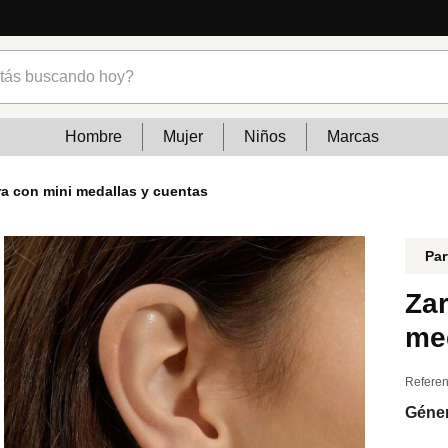
cias
s buscando hoy?
Hombre
Mujer
Niños
Marcas
rra con mini medallas y cuentas
Par
Zar
me
Referen
Géne