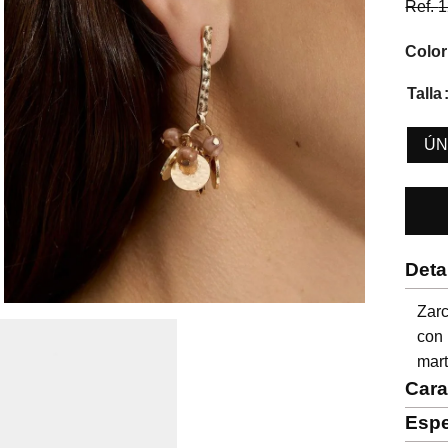
Ref.
1
Color
Talla
ÚN
Deta
Zarc
con 
mart
Cara
Espe