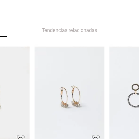
Tendencias relacionadas
ÚNICA
ÚNICA
Swarovski
Aldo
ix
Zarcillos Idyllia
Zarcillos Colg
Ref.
240.00
Ref.
25.00