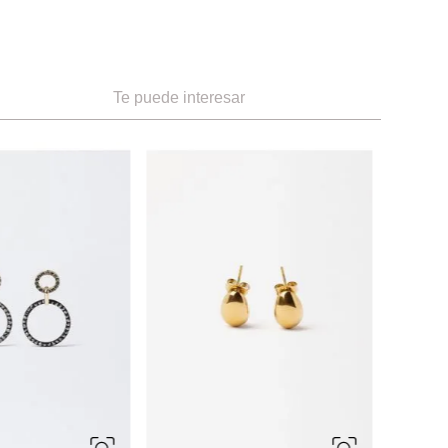
Te puede interesar
ÚNICA
-
70 %
Aldo
-
65 %
antes Popeye
Pendientes largos papillonna
Ref.
7.50
Ref.
47.00
Ref.
16.45