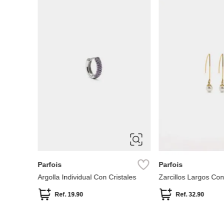
Swarovski
Swarovski
Zarcillos Matrix
Zarcillos de clip Matr
Ref.
405.00
Ref.
170.00