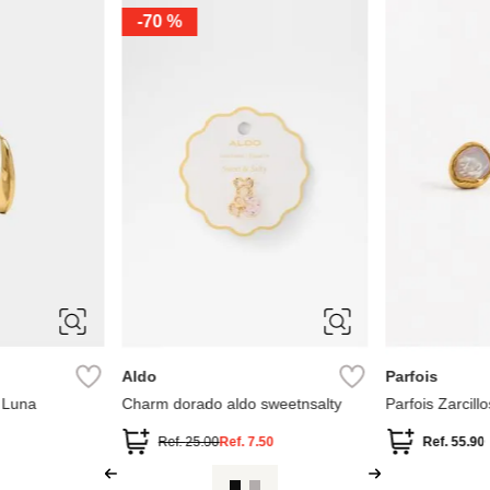
-
70 %
ÚNICA
ÚNICA
Aldo
Parfois
 Luna
Charm dorado aldo sweetnsalty
Parfois Zarcil
Perlas de Agu
Ref.
25.00
Ref.
7.50
Ref.
55.90