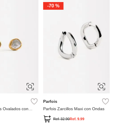
-
70 %
Parfois
Parfois Z
Ref.
ÚNICA
Parfois
los Ovalados con
Parfois Zarcillos Maxi con Ondas
a Dulce
Ref.
32.90
Ref.
9.99