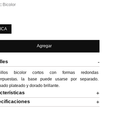
Bicolor
ICA
Agregar
lles
-
cillos bicolor cortos con formas redondas 
erpuestas. la base puede usarse por separado. 
ado plateado y dorado brillante.
cterísticas
+
cificaciones
+