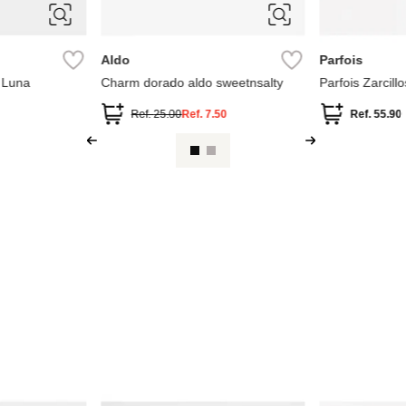
ÚNICA
ÚNICA
Aldo
Parfois
 Luna
Charm dorado aldo sweetnsalty
Parfois Zarcil
Perlas de Agu
Ref.
25.00
Ref.
7.50
Ref.
55.90