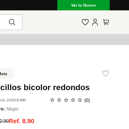
Ver lo Nuevo
fois
cillos bicolor redondos
☆
☆
☆
☆
☆
(
0
)
cia
:
243018-MM
ro
Mujer
Ref.
8.90
2.90