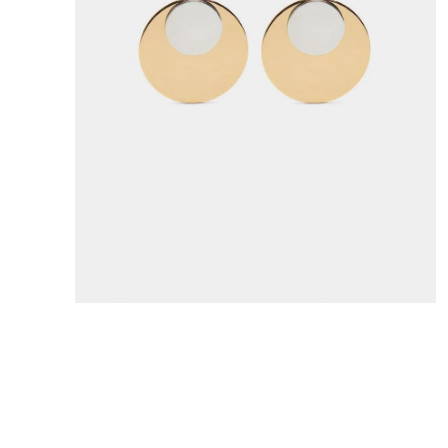
8
.
mng
9
.
bandolera
10
.
bimba lola