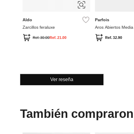
ÚNICA
ÚNICA
Aldo
Parfois
Zarcillos feraluxe
Aros Abiertos Media
Ref.
30.00
Ref.
21.00
Ref.
32.90
Ver reseña
También compraron