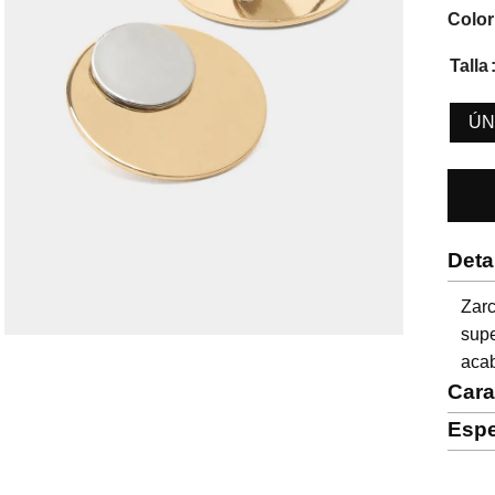
Color
Talla
ÚN
Deta
Zar
sup
acab
Cara
Espe