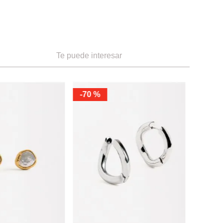
Te puede interesar
ÚNIC
-
70 %
Parfois
Parfois Z
Ref.