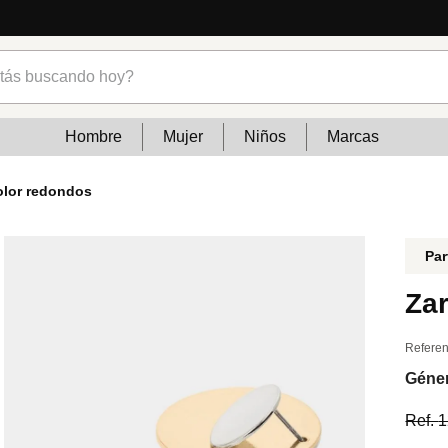
s buscando hoy?
Hombre
Mujer
Niños
Marcas
color redondos
Par
Zar
Referen
Géne
Ref.
1