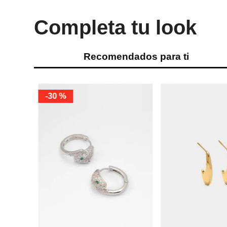
Completa tu look
Recomendados para ti
%
-
30 %
 del Mar