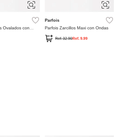
ÚNICA
Parfois
los Ovalados con
Parfois Zarcillos Maxi con Ondas
a Dulce
Ref.
32.90
Ref.
9.99
ÚNIC