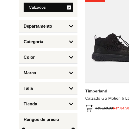
8
.
Calzados
mng
9
.
bolso
Departamento
10
.
bimba lola
Calzados
Categoría
Botas y Botines
Color
Deportivos Urbanos
Amarillo
5
6.5
7
6
Marca
Arena
4.5
4
Timberland
Azul
Talla
Timberland
Negro
Calzado GS Motion 6 Lt
1
Tienda
1.5
Ref.
169.00
Ref.
84.5
Timberland
12.5
Rangos de precio
13