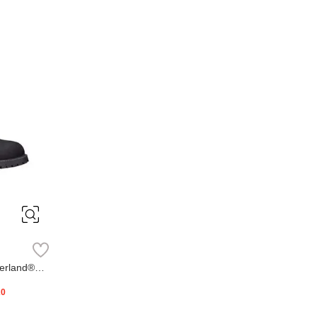
erland®
20