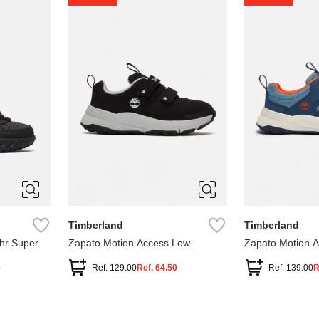
1
1.5
2
2.5
7
Timberland
Timberland
hr Super
Zapato Motion Access Low
Zapato Motion 
0
Ref.
129.00
Ref.
64.50
Ref.
139.00
R