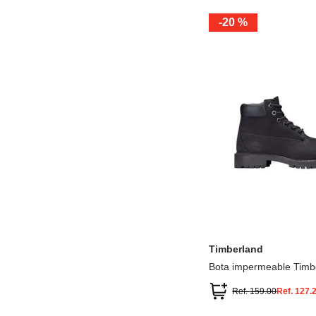
-
20 %
12.5
13.5
1.5
2.5
13
1
2
3
Timberland
Bota impermeable Timb
Premium
Ref.
159.00
Ref.
127.