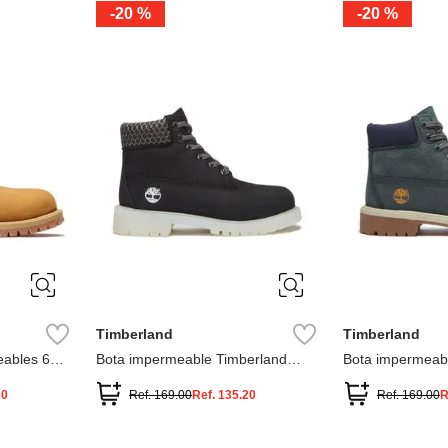
-
20 %
-
20 %
3
2
1
13
1
12.5
2.5
1.5
13.5
2
13
2
12.5
13.5
Timberland
Timberland
ables 6
Bota impermeable Timberland
Bota impermeab
Premium
Premium
20
Ref.
169.00
Ref.
135.20
Ref.
169.00
R