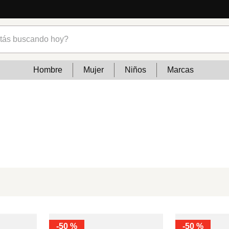
s buscando hoy?
Hombre
Mujer
Niños
Marcas
-
50 %
-
50 %