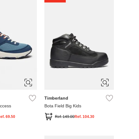
4
5
Timberland
Access
Bota Field Big Kids
ef.
69.50
Ref.
149.00
Ref.
104.30