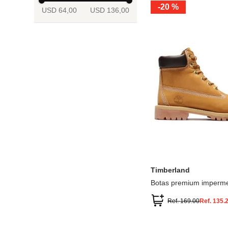
-
20 %
USD 64,00
USD 136,00
13.5
2
2.5
3
3.5
4
Mostrar 6 más
3.5
4
4.5
5
5.5
6
Timberland
Botas premium imperme
inch
Ref.
169.00
Ref.
135.