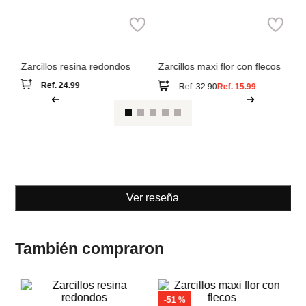
MNG
Parfois
Za
Zarcillos resina redondos
Zarcillos maxi flor con flecos
Ref.
24.99
Ref.
32.90
Ref.
15.99
Ver reseña
También compraron
-
51 %
M
MNG
Parfois
Za
Zarcillos resina redondos
Zarcillos maxi flor con flecos
Ref.
24.99
Ref.
32.90
Ref.
15.99