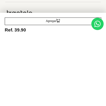
Traetelo, el marketplace de moda en Venezuela para quienes buscan
estilo, calidad y las mejores marcas en un solo lugar.
Agregar
Ref.
39.90
Medios de pago
© 2025 FUTURA ONLINE 24, C.A Todos los derechos reservados.
Tienda Virtual desarrollada por
Tecnología