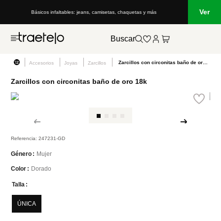
Ver
Básicos infaltables: jeans, camisetas, chaquetas y más
Buscar
Zarcillos con circonitas baño de oro 18k
Accesorios
Joyas
Zarcillos
Zarcillos con circonitas baño de oro 18k
Referencia
:
247231-GD
Mujer
Género
Dorado
Color
Talla
ÚNICA