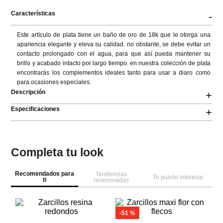
Características
-
Este artículo de plata tiene un baño de oro de 18k que le otorga una 
apariencia elegante y eleva su calidad. no obstante, se debe evitar un 
contacto prolongado con el agua, para que así pueda mantener su 
brillo y acabado intacto por largo tiempo. en nuestra colección de plata 
encontrarás los complementos ideales tanto para usar a diaro como 
para ocasiones especiales.
Descripción
+
Especificaciones
+
Completa tu look
Recomendados para
Tendencias
Te puede interesar
ti
relacionadas
-
51 %
M