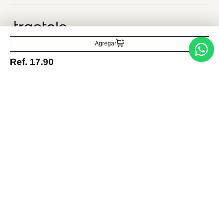
Acepto la política de tratamiento de datos personales
Suscribirse
Agregar
Ref.
17.90
Acerca de nosotros
Categorías
Marcas
Traetelo, el marketplace de moda en Venezuela para quienes buscan
estilo, calidad y las mejores marcas en un solo lugar.