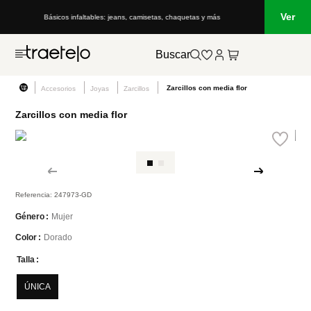
Ver
Básicos infaltables: jeans, camisetas, chaquetas y más
Buscar
Zarcillos con media flor
Accesorios
Joyas
Zarcillos
Zarcillos con media flor
Referencia
:
247973-GD
Mujer
Género
Dorado
Color
Talla
ÚNICA