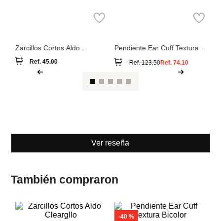
Pa
co
Aldo
Bimba y Lola
Zarcillos Cortos Aldo
Pendiente Ear Cuff Textura
Cleargllo
Bicolor
Ref.
45.00
Ref.
123.50
Ref.
74.10
Ver reseña
También compraron