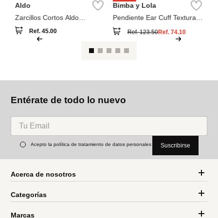
Pa
Pa
co
Aldo
Bimba y Lola
Zarcillos Cortos Aldo
Pendiente Ear Cuff Textura
Cleargllo
Bicolor
Ref.
45.00
Ref.
123.50
Ref.
74.10
Entérate de todo lo nuevo