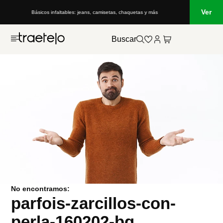
Ver
Básicos infaltables: jeans, camisetas, chaquetas y más
Buscar
No encontramos:
parfois-zarcillos-con-
perla-160202-bg