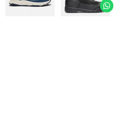
Timberland
Timberland
Zapato Motion Access
Bota Field Big Kids
Ref.
139.00
Ref.
69.50
Ref.
149.00
Ref.
104.30