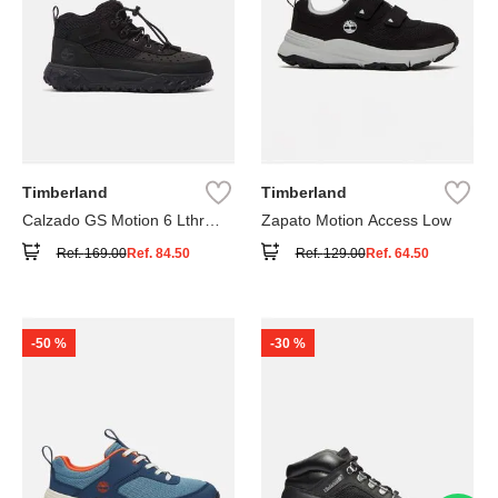
Timberland
Timberland
Calzado GS Motion 6 Lthr
Zapato Motion Access Low
Super
Ref.
169.00
Ref.
84.50
Ref.
129.00
Ref.
64.50
-
50 %
-
30 %