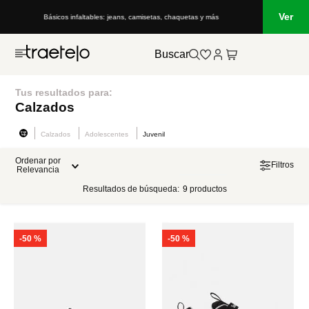
Ver
Básicos infaltables: jeans, camisetas, chaquetas y más
Buscar
Tus resultados para:
Calzados
Calzados
Adolescentes
Juvenil
Ordenar por
Filtros
Relevancia
Resultados de búsqueda:
9
productos
-
50 %
-
50 %