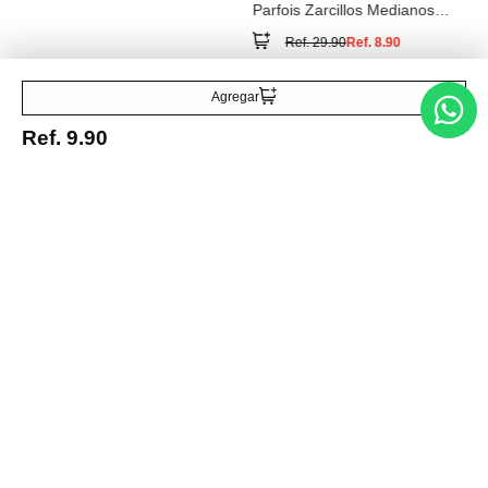
Parfois Zarcillos Medianos
con Zirconias
Ref.
29.90
Ref.
8.90
Agregar
Ref.
9.90
Entérate de todo lo nuevo
Acepto la política de tratamiento de datos personales
Suscribirse
Acerca de nosotros
Categorías
Marcas