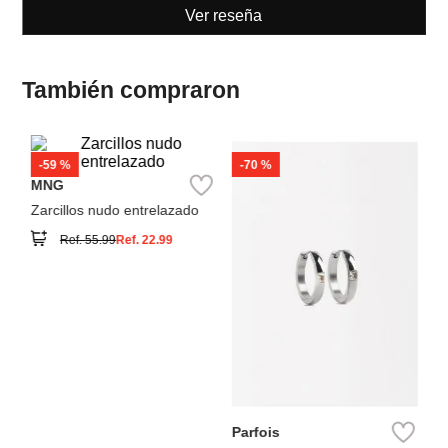
Ver reseña
También compraron
-
70 %
Pa
Pa
Co
MNG
Zarcillos nudo entrelazado
Ref.
55.99
Ref.
22.99
Parfois