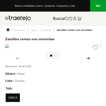
Ver
Básicos infaltables: jeans, camisetas, chaquetas y más
Buscar
Zarcillos cortos con circonitas
Accesorios
Joyas
Zarcillos
Zarcillos cortos con circonitas
Referencia
:
247873-GD
Mujer
Género
Dorado
Color
Talla
ÚNICA