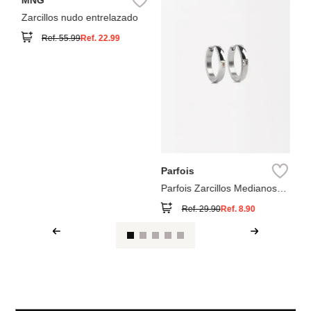
Pa
Co
MNG
Zarcillos nudo entrelazado
Ref.
55.99
Ref.
22.99
Parfois
Parfois Zarcillos Medianos
con Zirconias
Ref.
29.90
Ref.
8.90