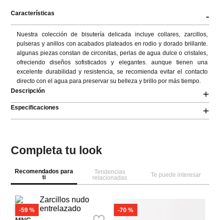
Características
-
Nuestra colección de bisutería delicada incluye collares, zarcillos, 
pulseras y anillos con acabados plateados en rodio y dorado brillante. 
algunas piezas constan de circonitas, perlas de agua dulce o cristales, 
ofreciendo diseños sofisticados y elegantes. aunque tienen una 
excelente durabilidad y resistencia, se recomienda evitar el contacto 
directo con el agua para preservar su belleza y brillo por más tiempo.
Descripción
+
Especificaciones
+
Completa tu look
Recomendados para
Tendencias
Te puede interesar
ti
relacionadas
-
70 %
Pa