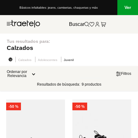
Ver
Básicos infaltables: jeans, camisetas, chaquetas y más
Buscar
Tus resultados para:
Calzados
Calzados
Adolescentes
Juvenil
Ordenar por
Filtros
Relevancia
Resultados de búsqueda:
9
productos
-
50 %
-
50 %