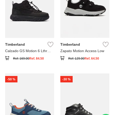
Timberland
Timberland
Calzado GS Motion 6 Lthr
Zapato Motion Access Low
Super
Ref.
169.00
Ref.
84.50
Ref.
129.00
Ref.
64.50
-
50 %
-
30 %