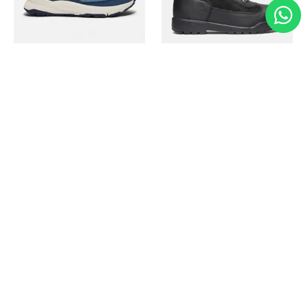
Timberland
Timberland
Zapato Motion Access
Bota Field Big Kids
Ref.
139.00
Ref.
69.50
Ref.
149.00
Ref.
104.30