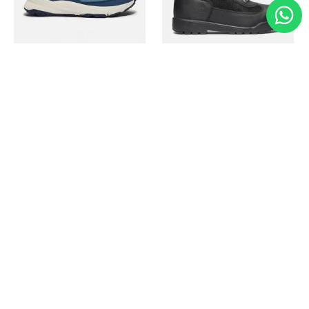
Timberland
Timberland
Zapato Motion Access
Bota Field Big Kids
Ref.
139.00
Ref.
69.50
Ref.
149.00
Ref.
104.30