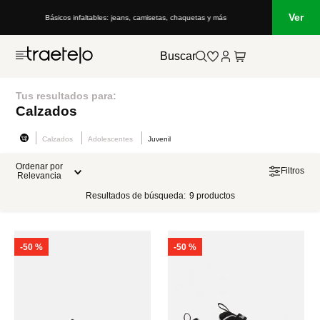
Ver
, camisetas, chaquetas y más
Lo que está de moda en Venezuela: marcas, e
Buscar
Tus resultados para:
Calzados
Calzados
Adolescentes
Juvenil
Ordenar por
Filtros
Relevancia
Resultados de búsqueda:
9
productos
-
50 %
-
50 %