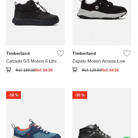
Timberland
Timberland
Calzado GS Motion 6 Lthr
Zapato Motion Access Low
Super
Ref.
169.00
Ref.
84.50
Ref.
129.00
Ref.
64.50
-
50 %
-
30 %