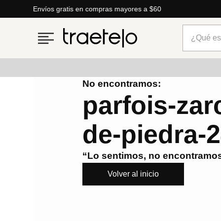
Envíos gratis en compras mayores a $60
¿Qué está
No encontramos:
Términos más buscados
parfois-zar
1
.
timberland
de-piedra-
2
.
parfois
3
.
carteras
“Lo sentimos, no encontramos
4
.
aldo
Volver al inicio
5
.
carteras parfois
6
.
springfield
7
.
cartera