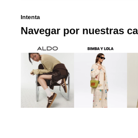
8
.
mng
Intenta
9
.
bandolera
Navegar por nuestras ca
10
.
bimba lola