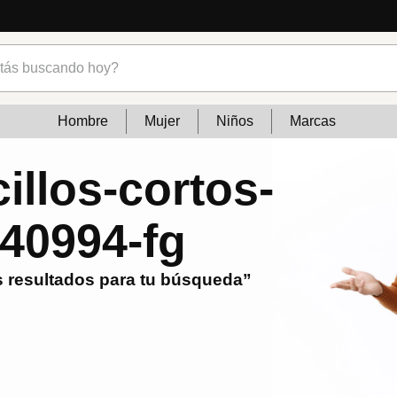
s buscando hoy?
Hombre
Mujer
Niños
Marcas
cillos-cortos-
240994-fg
 resultados para tu búsqueda”