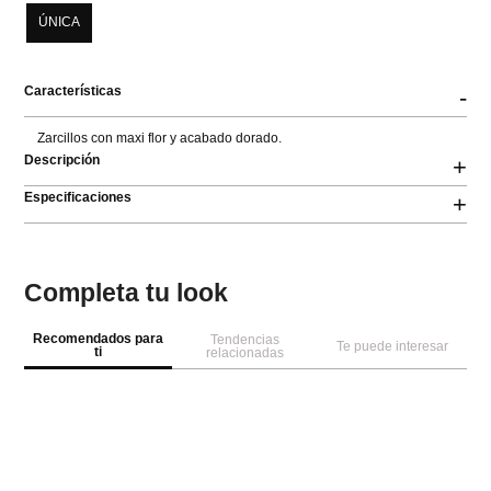
ÚNICA
Características
-
Zarcillos con maxi flor y acabado dorado.
Descripción
+
Especificaciones
+
Completa tu look
Recomendados para
Tendencias
Te puede interesar
ti
relacionadas
-
30 %