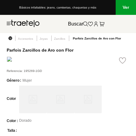
Ver
Básicos infaltables: jeans, camisetas, chaquetas y más
Buscar
Parfois Zarcillos de Aro con Flor
Accesorios
Joyas
Zarcillos
Parfois Zarcillos de Aro con Flor
Referencia
:
195269-1GD
Mujer
Género
Color
Dorado
Color
Talla