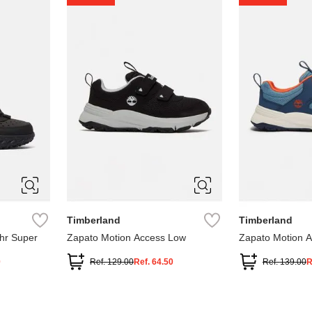
1
1.5
2
2.5
7
Timberland
Timberland
hr Super
Zapato Motion Access Low
Zapato Motion 
0
Ref.
129.00
Ref.
64.50
Ref.
139.00
R