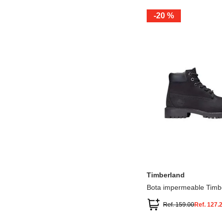
-
20 %
12.5
13.5
1.5
2.5
13
1
2
3
Timberland
Bota impermeable Timb
Premium
Ref.
159.00
Ref.
127.