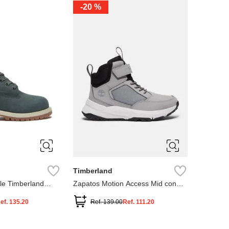
-
20 %
3
12.5
3
2
.5
1.5
1
13
2.5
1.5
13.5
Timberland
le Timberland
Zapatos Motion Access Mid con
cierre de velcro
ef.
135.20
Ref.
139.00
Ref.
111.20