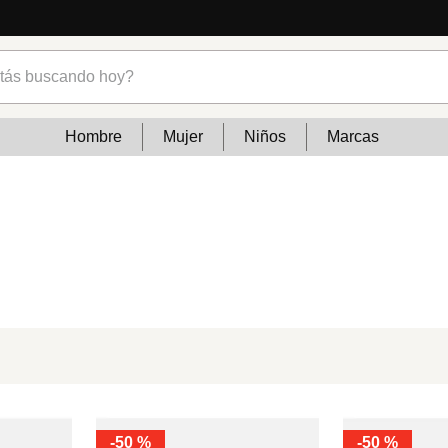
s buscando hoy?
Hombre
Mujer
Niños
Marcas
-
50 %
-
50 %