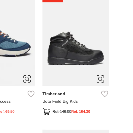
4
5
Timberland
Access
Bota Field Big Kids
ef.
69.50
Ref.
149.00
Ref.
104.30