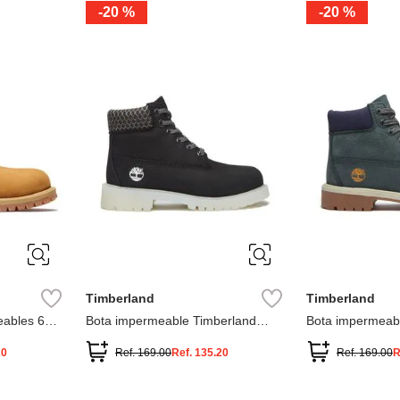
-
20 %
-
20 %
3
2
1
13
1
12.5
2.5
1.5
13.5
2
13
2
12.5
13.5
Timberland
Timberland
ables 6
Bota impermeable Timberland
Bota impermeab
Premium
Premium
20
Ref.
169.00
Ref.
135.20
Ref.
169.00
R