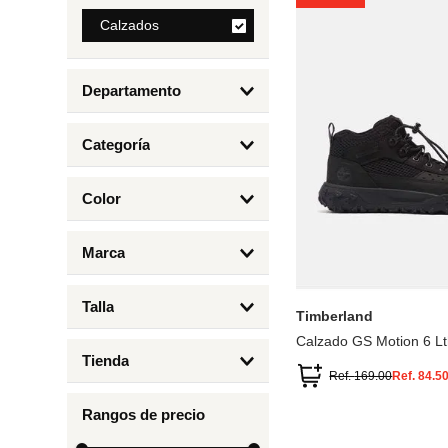
8
.
Calzados
bolso
9
.
cartera
Departamento
10
.
bimba lola
Calzados
Categoría
Botas y Botines
Color
Deportivos Urbanos
Amarillo
5
6.5
7
6
Marca
Arena
4.5
4
Timberland
Azul
Talla
Timberland
Negro
Calzado GS Motion 6 Lt
1
Tienda
1.5
Ref.
169.00
Ref.
84.5
Timberland
12.5
Rangos de precio
13