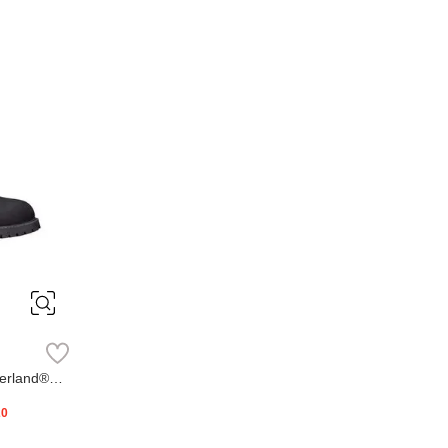
erland®
20