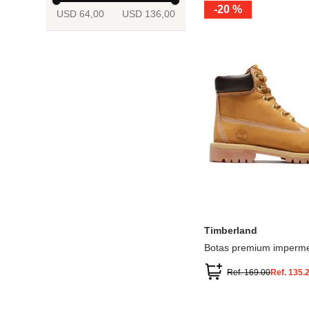
-
20 %
USD 64,00
USD 136,00
13.5
2
2.5
3
3.5
4
Mostrar 6 más
3.5
4
4.5
5
5.5
6
Timberland
Botas premium imperme
inch
Ref.
169.00
Ref.
135.