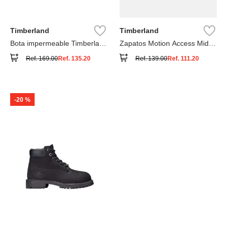
Timberland
Timberland
Bota impermeable Timberland
Zapatos Motion Access Mid
Premium
con cierre de velcro
Ref.
169.00
Ref.
135.20
Ref.
139.00
Ref.
111.20
-
20 %