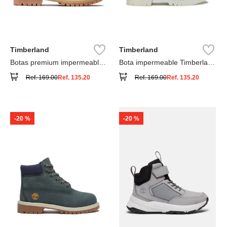
Timberland
Timberland
Botas premium impermeables
Bota impermeable Timberland
6 inch
Premium
Ref.
169.00
Ref.
135.20
Ref.
169.00
Ref.
135.20
-
20 %
-
20 %