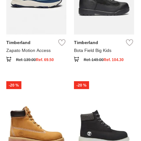
Timberland
Timberland
Zapato Motion Access
Bota Field Big Kids
Ref.
139.00
Ref.
69.50
Ref.
149.00
Ref.
104.30
-
20 %
-
20 %