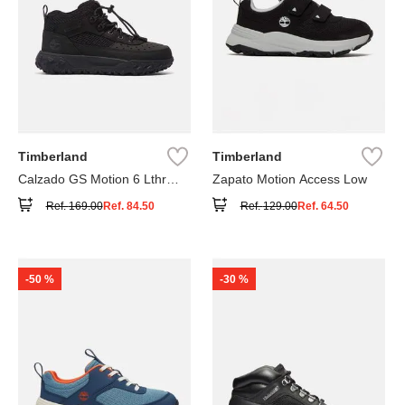
Timberland
Timberland
Calzado GS Motion 6 Lthr
Zapato Motion Access Low
Super
Ref.
169.00
Ref.
84.50
Ref.
129.00
Ref.
64.50
-
50 %
-
30 %