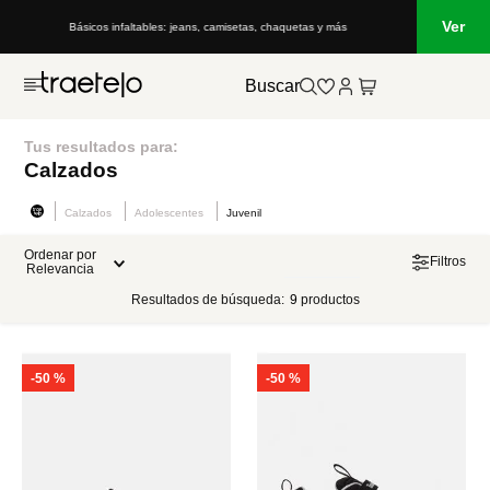
Ver
Básicos infaltables: jeans, camisetas, chaquetas y más
Buscar
Tus resultados para:
Calzados
Calzados
Adolescentes
Juvenil
Ordenar por
Filtros
Relevancia
Resultados de búsqueda:
9
productos
-
50 %
-
50 %