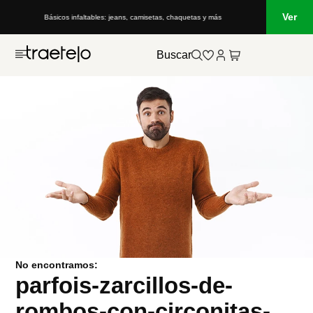
Ver
Básicos infaltables: jeans, camisetas, chaquetas y más
Buscar
No encontramos:
parfois-zarcillos-de-
rombos-con-circonitas-