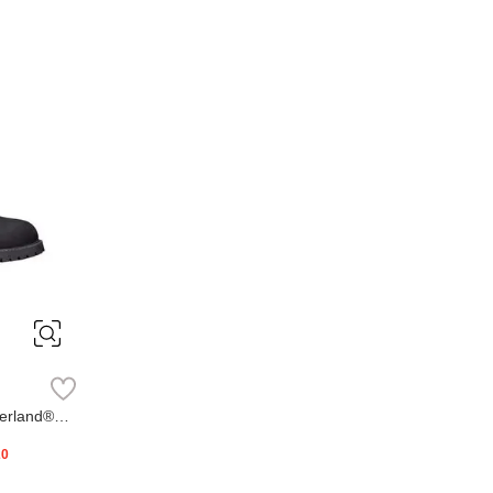
erland®
20