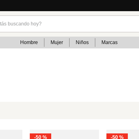
s buscando hoy?
Hombre
Mujer
Niños
Marcas
-
50 %
-
50 %