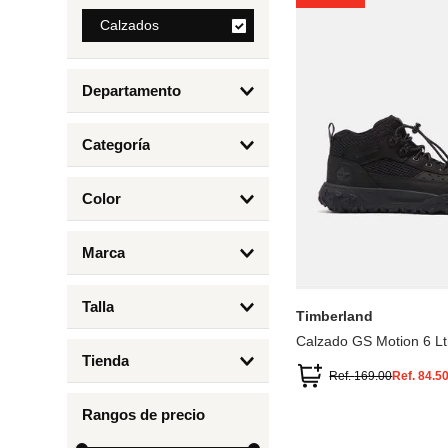
8
.
Calzados
cartera
9
.
bolso
Departamento
10
.
bandolera
Calzados
Categoría
Botas y Botines
Color
Deportivos Urbanos
Amarillo
6.5
7
6
4.
Marca
Arena
4
Timberland
Azul
Talla
Timberland
Negro
Calzado GS Motion 6 Lt
1
Tienda
1.5
Ref.
169.00
Ref.
84.5
Timberland
12.5
Rangos de precio
13