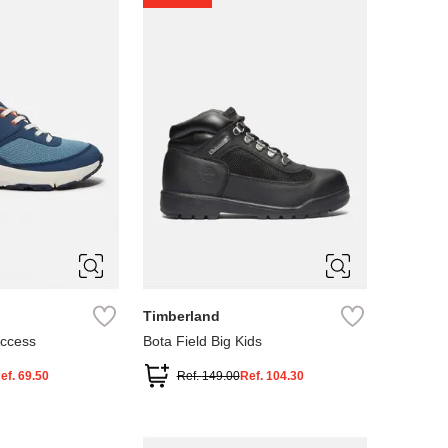
4
5
Timberland
Access
Bota Field Big Kids
ef.
69.50
Ref.
149.00
Ref.
104.30