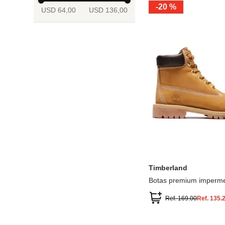
-
20 %
USD 64,00
USD 136,00
13.5
2
2.5
3
3.5
4
Mostrar 6 más
3.5
4
4.5
5
5.5
6
Timberland
Botas premium imperme
inch
Ref.
169.00
Ref.
135.