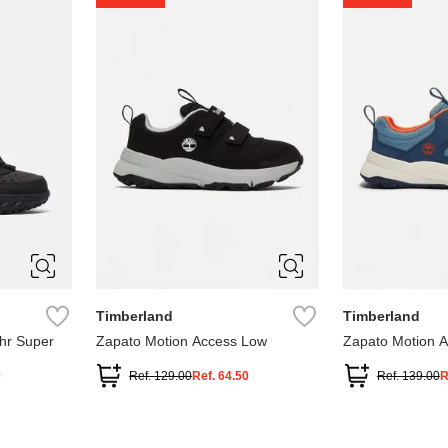
5
1
1.5
2
2.5
7
Timberland
Timberland
hr Super
Zapato Motion Access Low
Zapato Motion 
0
Ref.
129.00
Ref.
64.50
Ref.
139.00
R