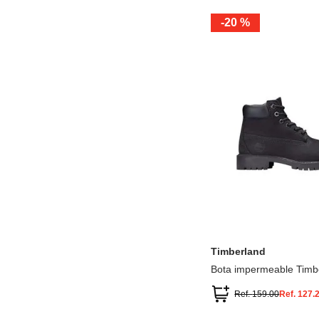
-
20 %
12.5
13.5
1.5
2.5
13
1
2
3
Timberland
Bota impermeable Timb
Premium
Ref.
159.00
Ref.
127.