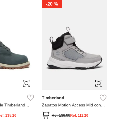
-
20 %
3
12.5
3
2
.5
1.5
1
13
2.5
1.5
13.5
Timberland
le Timberland
Zapatos Motion Access Mid con
cierre de velcro
ef.
135.20
Ref.
139.00
Ref.
111.20