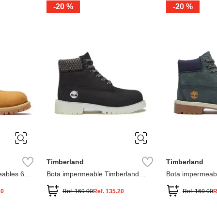
-
20 %
-
20 %
3
2
1
13
1
12.5
2.5
1.5
13.5
2
13
2
12.5
13.5
Timberland
Timberland
ables 6
Bota impermeable Timberland
Bota impermeab
Premium
Premium
20
Ref.
169.00
Ref.
135.20
Ref.
169.00
R