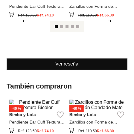
Bimba y Lola
Bimba y Lola
Pendiente Ear Cuff Textura
Zarcillos con Forma de
Bicolor
Corazón Candado Mate
Ref.
123.50
Ref.
74.10
Ref.
110.50
Ref.
66.30
Ver reseña
También compraron
A