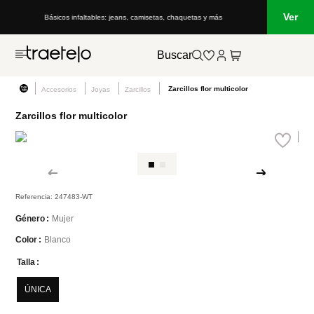
Ver
: jeans, camisetas, chaquetas y más
Lo que está de moda en Venezuela: ma
Buscar
Zarcillos flor multicolor
Accesorios
Joyas
Zarcillos
Zarcillos flor multicolor
Referencia
:
247483-WT
Mujer
Género
Blanco
Color
Talla
ÚNICA