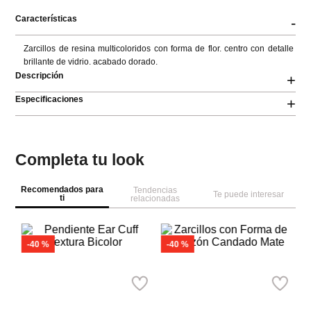
Características
-
Zarcillos de resina multicoloridos con forma de flor. centro con detalle 
brillante de vidrio. acabado dorado.
Descripción
+
Especificaciones
+
Completa tu look
Recomendados para
Tendencias
Te puede interesar
ti
relacionadas
A
del
C
sw