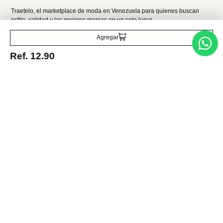
Acepto la política de tratamiento de datos personales
Suscribirse
Acerca de nosotros
Agregar
Ref.
12.90
Categorías
Marcas
Traetelo, el marketplace de moda en Venezuela para quienes buscan
estilo, calidad y las mejores marcas en un solo lugar.
Medios de pago