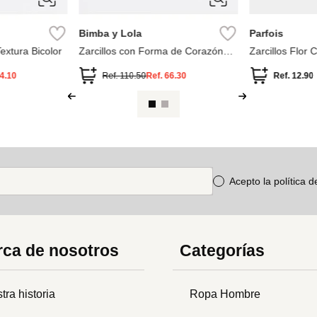
ÚNICA
ÚNICA
Bimba y Lola
Parfois
extura Bicolor
Zarcillos con Forma de Corazón
Zarcillos Flor
Candado Mate
4.10
Ref.
110.50
Ref.
66.30
Ref.
12.90
Acepto la política 
ca de nosotros
Categorías
tra historia
Ropa Hombre