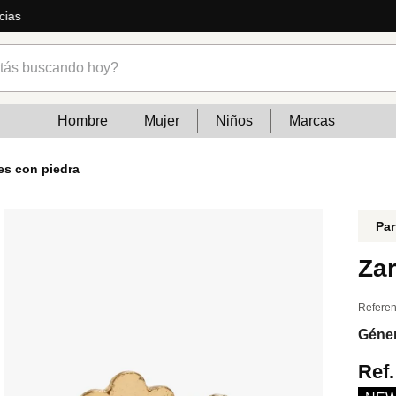
cias
s buscando hoy?
Hombre
Mujer
Niños
Marcas
res con piedra
Par
Zar
Referen
Géne
Ref