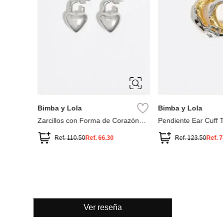
ÚNICA
ÚNICA
Bimba y Lola
Bimba y Lola
Zarcillos con Forma de Corazón
Pendiente Ear Cuff T
Candado
Ref.
110.50
Ref.
66.30
Ref.
123.50
Ref.
7
Ver reseña