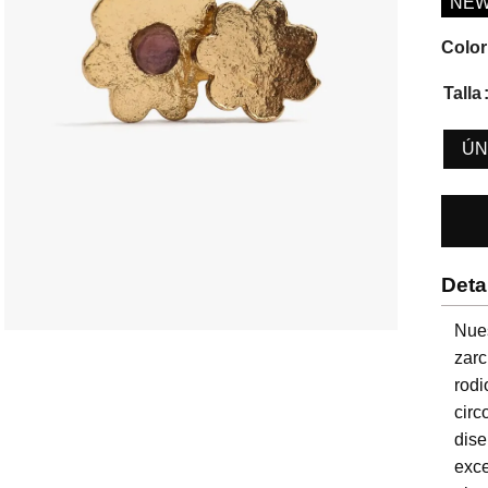
NE
Color
Talla
ÚN
Deta
Nues
zarc
rod
circ
dis
exce