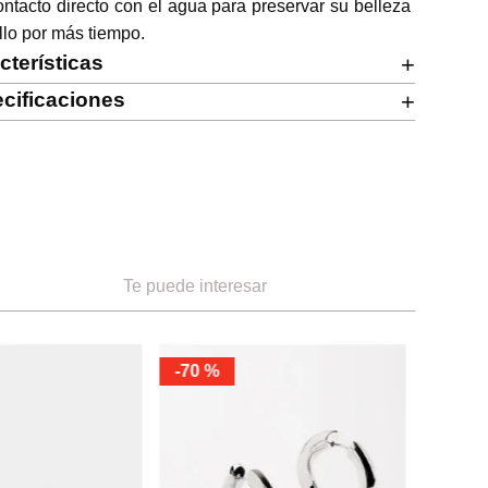
ontacto directo con el agua para preservar su belleza 
illo por más tiempo.
cterísticas
+
cificaciones
+
Te puede interesar
-
70 %