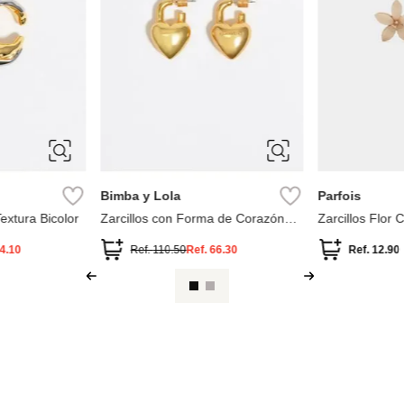
ÚNICA
ÚNICA
Bimba y Lola
Parfois
extura Bicolor
Zarcillos con Forma de Corazón
Zarcillos Flor
Candado Mate
4.10
Ref.
110.50
Ref.
66.30
Ref.
12.90