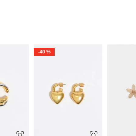
-
40 %