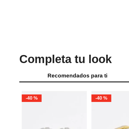
Completa tu look
Recomendados para ti
%
-
40 %
-
40 %
o