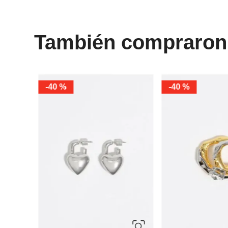
También compraron
-
40 %
-
40 %