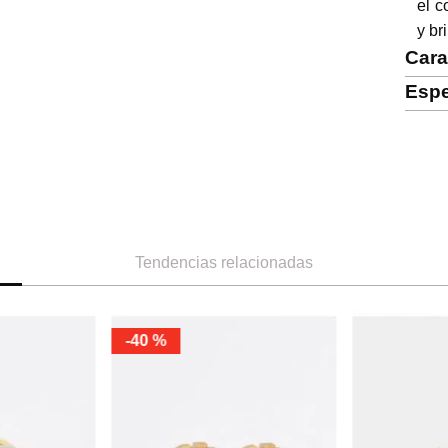
el c
y br
Cara
Espe
Tendencias relacionadas
-
40 %