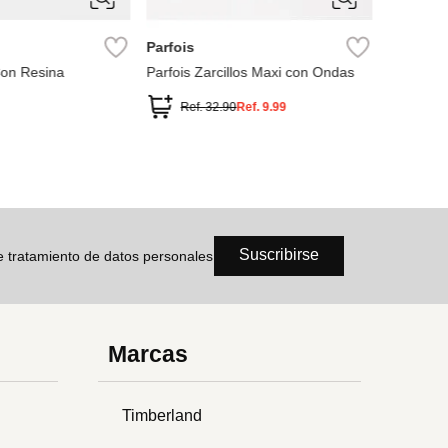
ÚNICA
ÚNIC
Parfois
Parfois
 Con Resina
Parfois Zarcillos Maxi con Ondas
Parfois Z
brillantes
Ref.
32.90
Ref.
9.99
Ref
Suscribirse
de tratamiento de datos personales
Marcas
Timberland