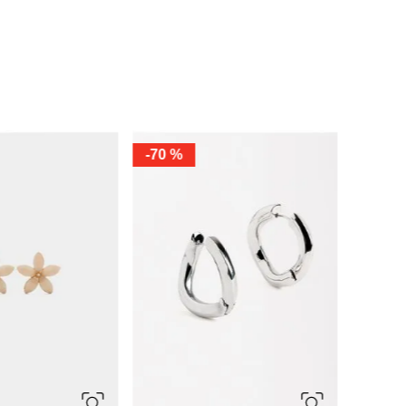
-
70 %