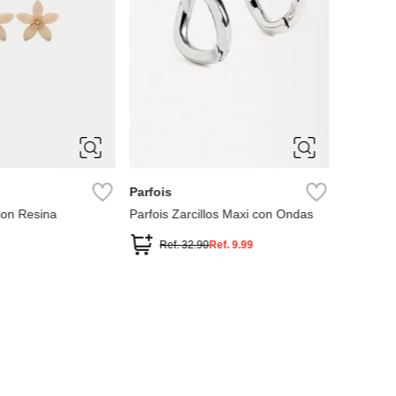
ÚNICA
ÚNIC
Parfois
Parfois
 Con Resina
Parfois Zarcillos Maxi con Ondas
Parfois Z
brillantes
Ref.
32.90
Ref.
9.99
Ref