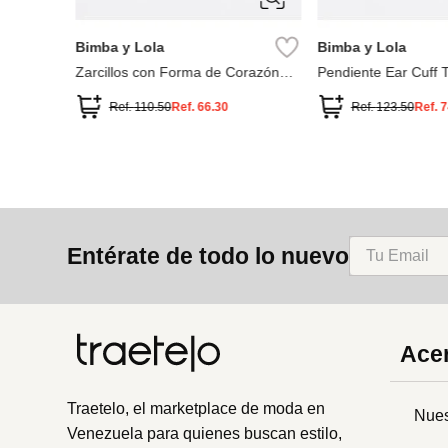
ÚNICA
ÚNICA
Bimba y Lola
Bimba y Lola
o
Zarcillos con Forma de Corazón
Pendiente Ear Cuff T
Candado
Ref.
110.50
Ref.
66.30
Ref.
123.50
Ref.
7
Entérate de todo lo nuevo
Acer
Traetelo, el marketplace de moda en
Nues
Venezuela para quienes buscan estilo,