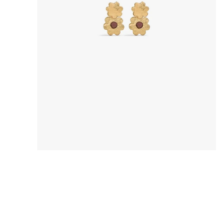
8
.
bolso
9
.
cartera
10
.
bimba lola