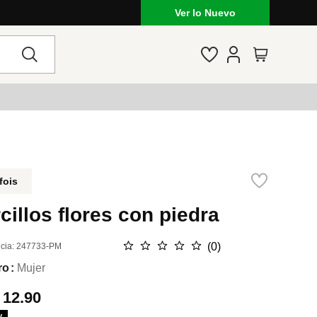
Outfits de temporada: jeans, vestidos
Ver lo Nuevo
fois
cillos flores con piedra
☆
☆
☆
☆
☆
(
0
)
cia
:
247733-PM
ro
Mujer
.
12.90