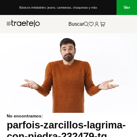
Ver
Básicos infaltables: jeans, camisetas, chaquetas y más
Buscar
No encontramos:
parfois-zarcillos-lagrima-
con-piedra-232479-tq