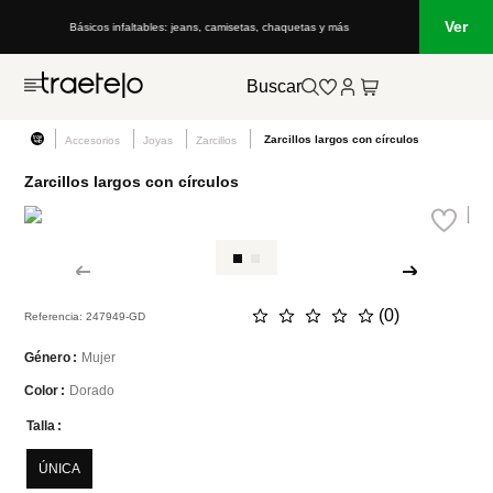
Ver
Básicos infaltables: jeans, camisetas, chaquetas y más
Buscar
Zarcillos largos con círculos
Accesorios
Joyas
Zarcillos
Zarcillos largos con círculos
☆
☆
☆
☆
☆
(
0
)
Referencia
:
247949-GD
Mujer
Género
Dorado
Color
Talla
ÚNICA