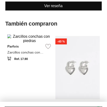
Ver reseña
También compraron
-
40 %
Pa
Parfois
Ar
D
Zarcillos conchas con
piedras
Ref.
17.90
Bimba y Lola