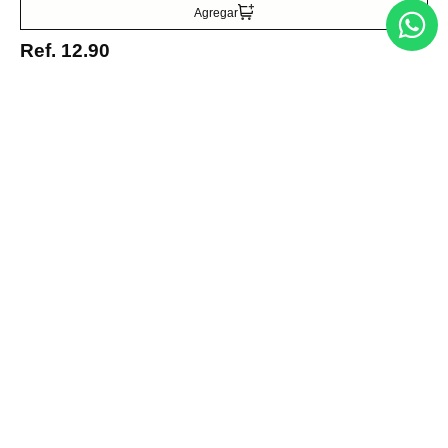
Agregar
Zarcillos con Forma de
Corazón Candado
Ref.
12.90
Ref.
110.50
Ref.
66.30
Entérate de todo lo nuevo
Acepto la política de tratamiento de datos personales
Suscribirse
Acerca de nosotros
Categorías
Marcas