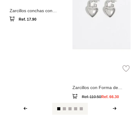
Ar
D
Zarcillos conchas con
piedras
Ref.
17.90
Zarcillos con Forma de
Corazón Candado
Ref.
110.50
Ref.
66.30