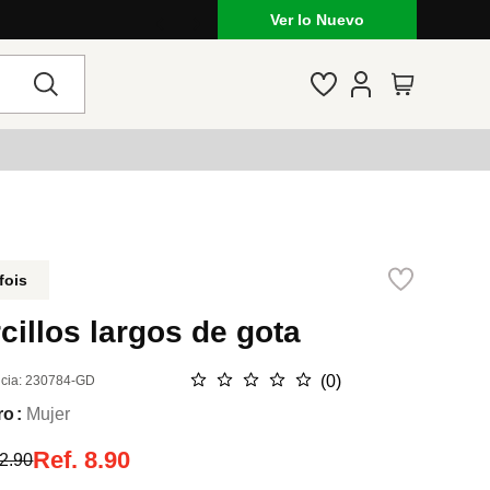
Ver lo Nuevo
fois
cillos largos de gota
☆
☆
☆
☆
☆
(
0
)
cia
:
230784-GD
ro
Mujer
Ref.
8.90
2.90