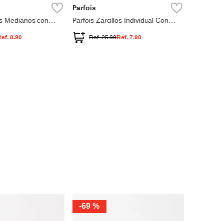
Parfois
los Medianos con
Parfois Zarcillos Individual Con
Cristales
Ref.
8.90
Ref.
25.90
Ref.
7.90
ÚNIC
-
69 %
Parfois
Parfois Z