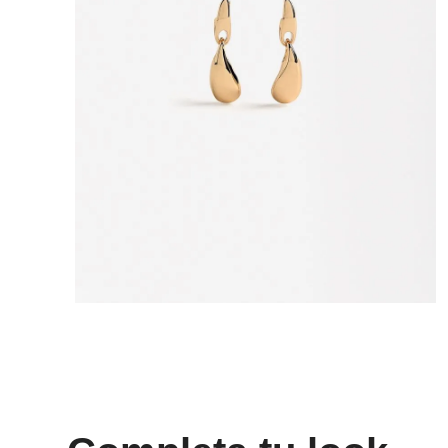
8
.
mng
9
.
bolso
10
.
bimba lola