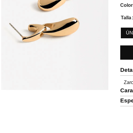
Color
Talla
ÚN
Deta
Zarc
Cara
Espe