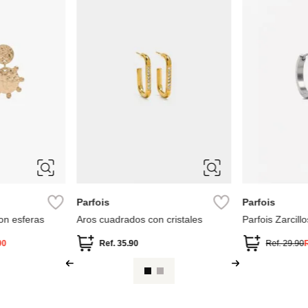
ÚNICA
ÚNICA
Parfois
Parfois
on esferas
Aros cuadrados con cristales
Parfois Zarcil
Zirconias
90
Ref.
35.90
Ref.
29.90