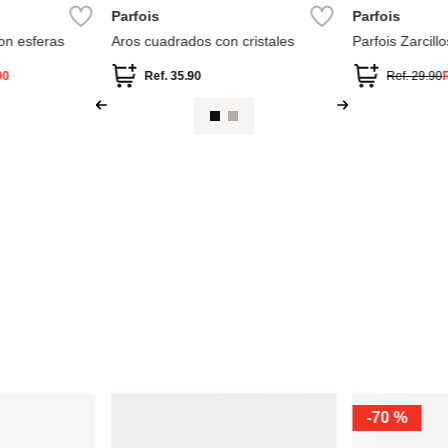
Parfois
Parfois
on esferas
Aros cuadrados con cristales
Parfois Zarcil
Zirconias
90
Ref.
35.90
Ref.
29.90
-
70 %