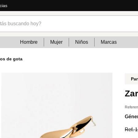
cias
s buscando hoy?
Hombre
Mujer
Niños
Marcas
gos de gota
Par
Zar
Referen
Géne
Ref.
1