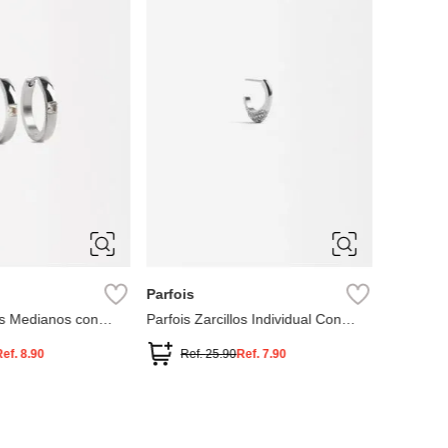
Cristales
Ref.
ÚNICA
Parfois
los Medianos con
Parfois Zarcillos Individual Con
Cristales
Ref.
8.90
Ref.
25.90
Ref.
7.90