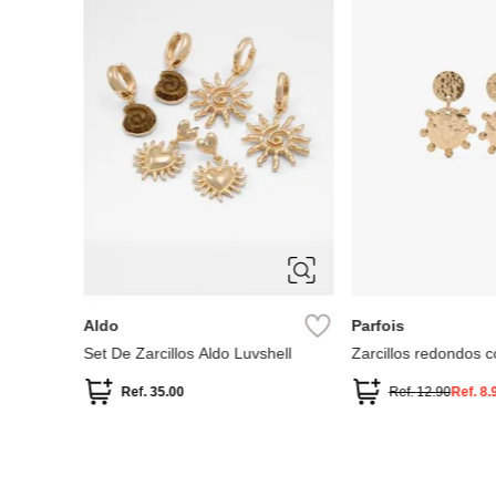
ÚNICA
ÚNICA
Aldo
Parfois
Set De Zarcillos Aldo Luvshell
Zarcillos redondos c
Ref.
35.00
Ref.
12.90
Ref.
8.