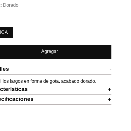
Dorado
ICA
Agregar
lles
-
illos largos en forma de gota. acabado dorado.
cterísticas
+
cificaciones
+