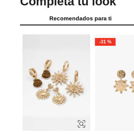
Completa tu look
Recomendados para ti
%
-
31 %
ÚNICA
ÚNICA