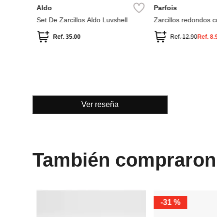
Aldo
Parfois
Set De Zarcillos Aldo Luvshell
Zarcillos redondos c
Ref.
35.00
Ref.
12.90
Ref.
8.
Ver reseña
También compraron
%
-
31 %