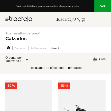
Ver
Básicos infaltables: jeans, camisetas, chaquetas y más
Buscar
Tus resultados para:
Calzados
Calzados
Adolescentes
Juvenil
Ordenar por
Filtros
Relevancia
Resultados de búsqueda:
9
productos
-
50 %
-
50 %