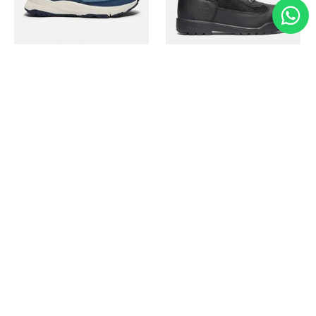
Timberland
Timberland
Zapato Motion Access
Bota Field Big Kids
Ref.
139.00
Ref.
69.50
Ref.
149.00
Ref.
104.30