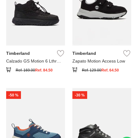
Timberland
Timberland
Calzado GS Motion 6 Lthr
Zapato Motion Access Low
Super
Ref.
169.00
Ref.
84.50
Ref.
129.00
Ref.
64.50
-
50 %
-
30 %