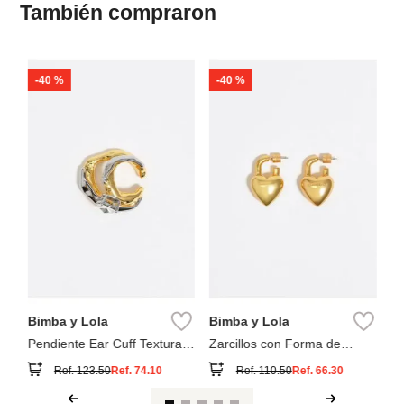
También compraron
-
40 %
-
40 %
Pa
Ar
Bimba y Lola
Bimba y Lola
Pendiente Ear Cuff Textura
Zarcillos con Forma de
Bicolor
Corazón Candado Mate
Ref.
123.50
Ref.
74.10
Ref.
110.50
Ref.
66.30