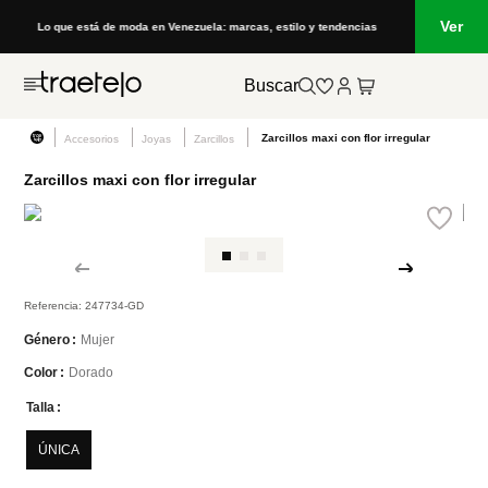
Ver
Lo que está de moda en Venezuela: marcas, estilo y tendencias
Buscar
Zarcillos maxi con flor irregular
Accesorios
Joyas
Zarcillos
Zarcillos maxi con flor irregular
Referencia
:
247734-GD
Mujer
Género
Dorado
Color
Talla
ÚNICA