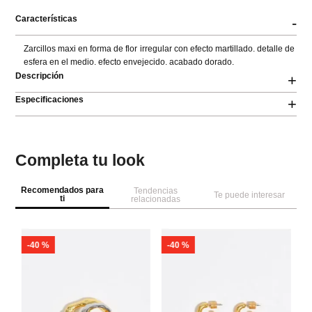
Características
-
Zarcillos maxi en forma de flor irregular con efecto martillado. detalle de 
esfera en el medio. efecto envejecido. acabado dorado.
Descripción
+
Especificaciones
+
Completa tu look
Recomendados para
Tendencias
Te puede interesar
ti
relacionadas
-
40 %
-
40 %
Pa
Ar