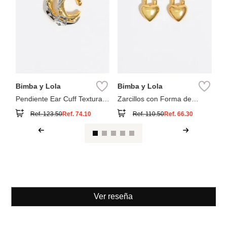
Bimba y Lola
Bimba y Lola
Pendiente Ear Cuff Textura
Zarcillos con Forma de
Bicolor
Corazón Candado Mate
Ref.
123.50
Ref.
74.10
Ref.
110.50
Ref.
66.30
Ver reseña