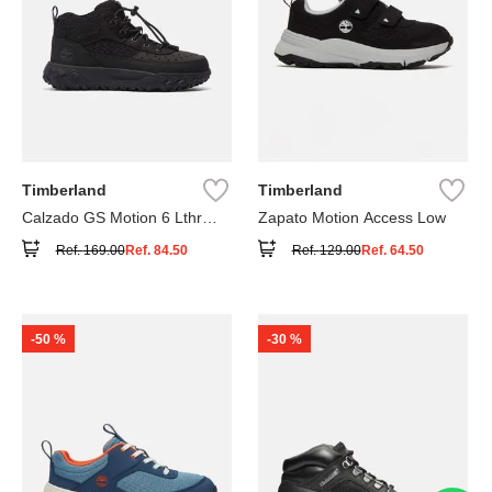
Timberland
Timberland
Calzado GS Motion 6 Lthr
Zapato Motion Access Low
Super
Ref.
169.00
Ref.
84.50
Ref.
129.00
Ref.
64.50
-
50 %
-
30 %