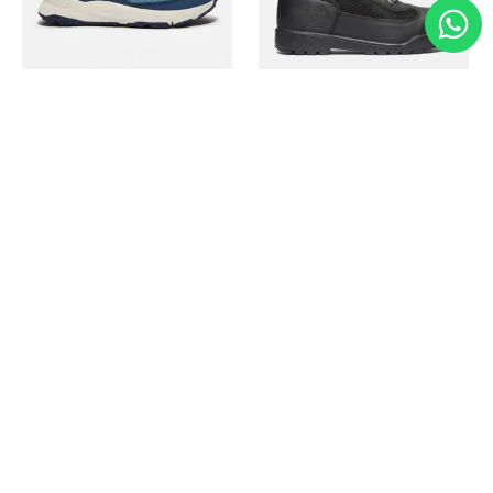
Timberland
Timberland
Zapato Motion Access
Bota Field Big Kids
Ref.
139.00
Ref.
69.50
Ref.
149.00
Ref.
104.30