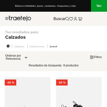
Ver
Básicos infaltables: jeans, camisetas, chaquetas y más
Buscar
Tus resultados para:
Calzados
Calzados
Adolescentes
Juvenil
Ordenar por
Filtros
Relevancia
Resultados de búsqueda:
9
productos
-
50 %
-
50 %