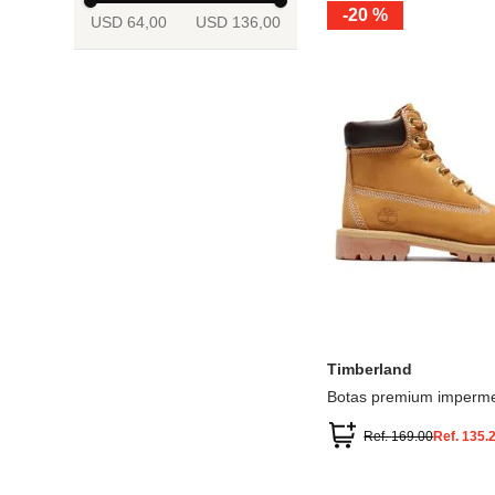
-
20 %
USD 64,00
USD 136,00
13.5
2
2.5
3
3.5
4
Mostrar 6 más
3.5
4
4.5
5
5.5
6
Timberland
Botas premium imperme
inch
Ref.
169.00
Ref.
135.