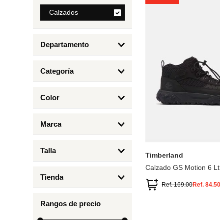
8
.
Calzados
mng
9
.
bolso
Departamento
10
.
bimba lola
Calzados
Categoría
Botas y Botines
Color
Deportivos Urbanos
Amarillo
5
6.5
7
6
Marca
Arena
4.5
4
Timberland
Azul
Talla
Timberland
Negro
Calzado GS Motion 6 Lt
1
Tienda
1.5
Ref.
169.00
Ref.
84.5
Timberland
12.5
Rangos de precio
13