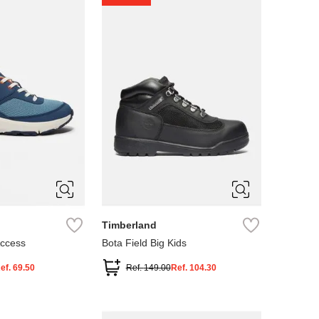
4
5
Timberland
Access
Bota Field Big Kids
ef.
69.50
Ref.
149.00
Ref.
104.30