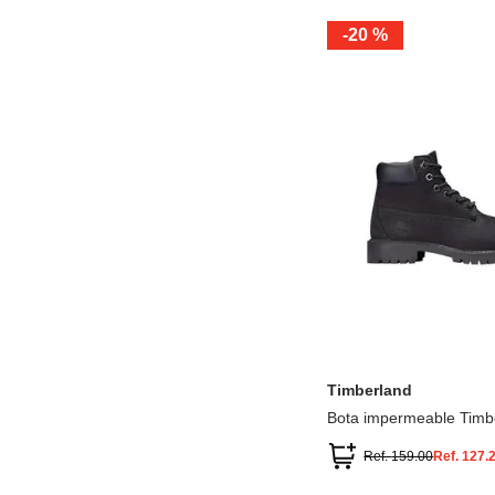
-
20 %
12.5
13.5
1.5
2.5
13
1
2
3
Timberland
Bota impermeable Timb
Premium
Ref.
159.00
Ref.
127.