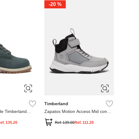
-
20 %
3
12.5
3
2
.5
1.5
1
13
2.5
1.5
13.5
Timberland
le Timberland
Zapatos Motion Access Mid con
cierre de velcro
ef.
135.20
Ref.
139.00
Ref.
111.20