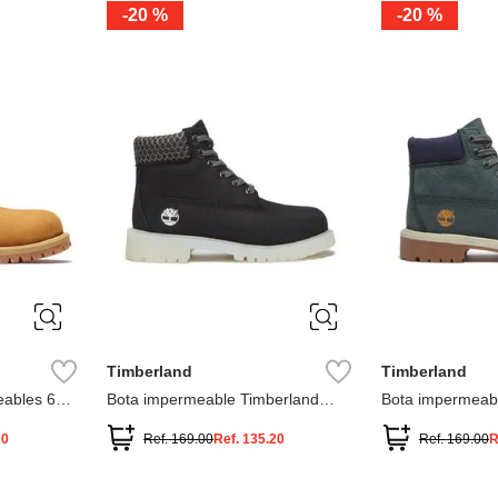
-
20 %
-
20 %
3
2
1
13
1
12.5
2.5
1.5
13.5
2
13
2
12.5
13.5
Timberland
Timberland
ables 6
Bota impermeable Timberland
Bota impermeab
Premium
Premium
20
Ref.
169.00
Ref.
135.20
Ref.
169.00
R