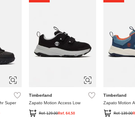
1
1.5
2
2.5
7
Timberland
Timberland
hr Super
Zapato Motion Access Low
Zapato Motion 
0
Ref.
129.00
Ref.
64.50
Ref.
139.00
R