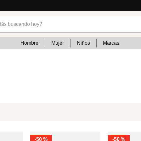
s buscando hoy?
Hombre
Mujer
Niños
Marcas
-
50 %
-
50 %