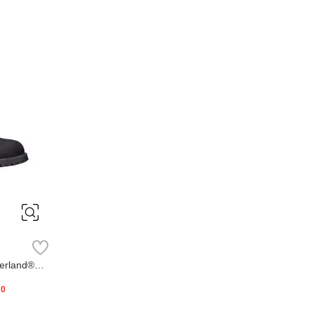
erland®
20