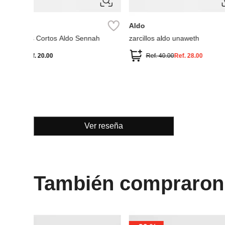
con perlas
Ver reseña
También compraron
ÚNICA
ÚNICA