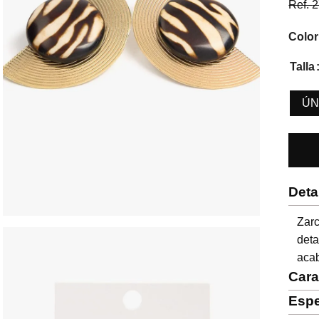
Ref.
2
Color
Talla
ÚN
Deta
Zar
deta
aca
Cara
Espe