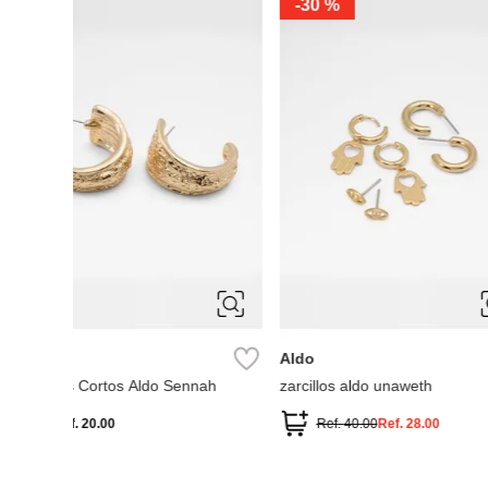
Parfois
Parfois
Zarcillos Bicolor
Parfois Zarcillos de a
Ref.
27.90
Ref.
12.90
con perlas