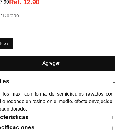
Ref.
12.90
7.90
Dorado
ICA
Agregar
lles
-
cillos maxi con forma de semicírculos rayados con 
lle redondo en resina en el medio. efecto envejecido. 
bado dorado.
cterísticas
+
cificaciones
+