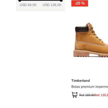
-
20 %
USD 64,00
USD 136,00
13.5
2
2.5
3
3.5
4
Mostrar 6 más
3.5
4
4.5
5
5.5
6
Timberland
Botas premium imperme
inch
Ref.
169.00
Ref.
135.