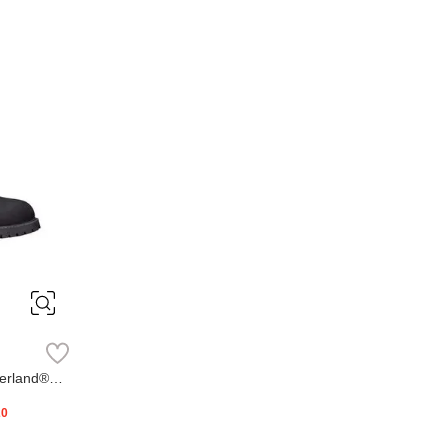
erland®
20