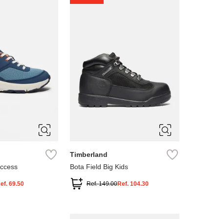
4
5
Timberland
Access
Bota Field Big Kids
ef.
69.50
Ref.
149.00
Ref.
104.30