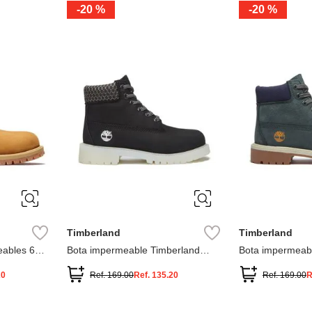
-
20 %
-
20 %
3
2
1
13
1
12.5
2.5
1.5
13.5
2
13
2
12.5
13.5
Timberland
Timberland
ables 6
Bota impermeable Timberland
Bota impermeab
Premium
Premium
20
Ref.
169.00
Ref.
135.20
Ref.
169.00
R