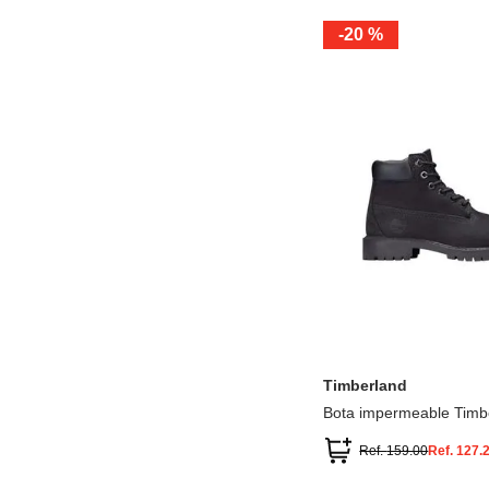
-
20 %
12.5
13.5
1.5
2.5
13
1
2
3
Timberland
Bota impermeable Timb
Premium
Ref.
159.00
Ref.
127.