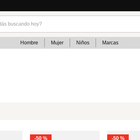
s buscando hoy?
Hombre
Mujer
Niños
Marcas
-
50 %
-
50 %