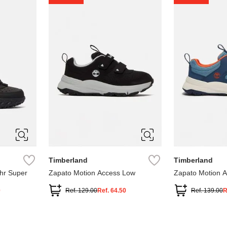
1
1.5
2
2.5
7
Timberland
Timberland
hr Super
Zapato Motion Access Low
Zapato Motion 
0
Ref.
129.00
Ref.
64.50
Ref.
139.00
R