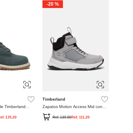
-
20 %
3
12.5
3
2
.5
1.5
1
13
2.5
1.5
13.5
Timberland
le Timberland
Zapatos Motion Access Mid con
cierre de velcro
ef.
135.20
Ref.
139.00
Ref.
111.20