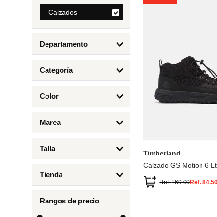
8
.
Calzados
bolso
9
.
cartera
Departamento
10
.
bimba lola
Calzados
Categoría
Botas y Botines
Color
Deportivos Urbanos
Amarillo
5
6.5
7
6
Marca
Arena
4.5
4
Timberland
Azul
Talla
Timberland
Negro
Calzado GS Motion 6 Lt
1
Tienda
1.5
Ref.
169.00
Ref.
84.5
Timberland
12.5
Rangos de precio
13