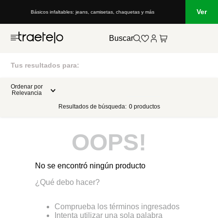
Ver
Básicos infaltables: jeans, camisetas, chaquetas y más
Buscar
Tus resultados para:
Ordenar por
Relevancia
Resultados de búsqueda:
0
productos
OOPS!
No se encontró ningún producto
¿Qué debo hacer?
Comprueba los términos ingresados
Intenta utilizar una sola palabra