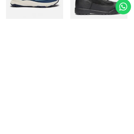
Timberland
Timberland
Zapato Motion Access
Bota Field Big Kids
Ref.
139.00
Ref.
69.50
Ref.
149.00
Ref.
104.30