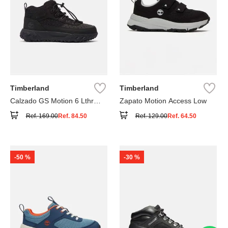
Timberland
Timberland
Calzado GS Motion 6 Lthr
Zapato Motion Access Low
Super
Ref.
169.00
Ref.
84.50
Ref.
129.00
Ref.
64.50
-
50 %
-
30 %