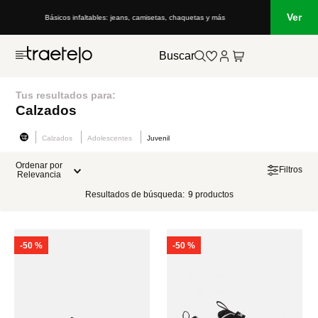
Ver
Básicos infaltables: jeans, camisetas, chaquetas y más
Buscar
Tus resultados para:
Calzados
Calzados
Adolescentes
Juvenil
Ordenar por
Filtros
Relevancia
Resultados de búsqueda:
9
productos
-
50 %
-
50 %