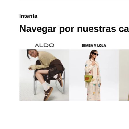
8
.
mng
Intenta
9
.
bandolera
Navegar por nuestras ca
10
.
bimba lola