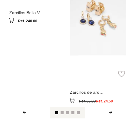
Aldo
Zarcillos de aro
mystiquegaze
Ref.
35.00
Ref.
24.50
Ver reseña