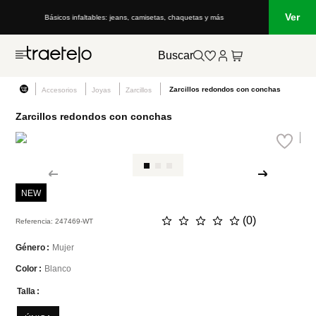
Ver
Básicos infaltables: jeans, camisetas, chaquetas y más
Buscar
Zarcillos redondos con conchas
Accesorios
Joyas
Zarcillos
Zarcillos redondos con conchas
NEW
☆
☆
☆
☆
☆
(
0
)
Referencia
:
247469-WT
Mujer
Género
Blanco
Color
Talla