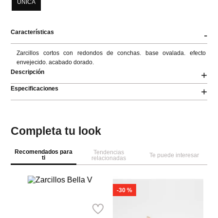
ÚNICA
Características
-
Zarcillos cortos con redondos de conchas. base ovalada. efecto 
envejecido. acabado dorado.
Descripción
+
Especificaciones
+
Completa tu look
Recomendados para
Tendencias
Te puede interesar
ti
relacionadas
-
30 %
Swarovski
Pa
Zarcillos Bella V
Za
A
Ref.
240.00