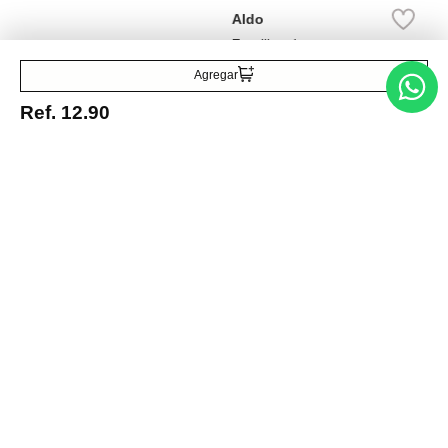
Ref.
35.00
Ref.
24.50
Agregar
Ref.
12.90
Entérate de todo lo nuevo
Acepto la política de tratamiento de datos personales
Suscribirse
Acerca de nosotros
Categorías
Marcas