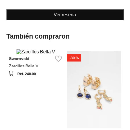
También compraron
-
30 %
Swarovski
Pa
Zarcillos Bella V
Za
A
Ref.
240.00
Aldo
Zarcillos de aro
mystiquegaze