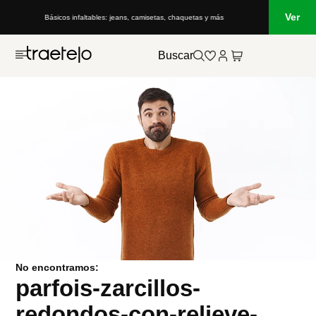
Ver
Básicos infaltables: jeans, camisetas, chaquetas y más
Buscar
No encontramos:
parfois-zarcillos-
redondos-con-relieve-