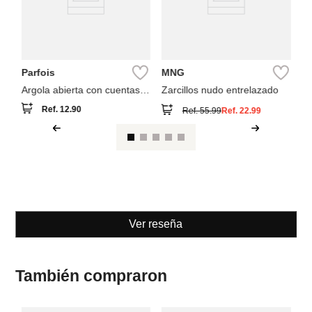
Parfois
MNG
Argola abierta con cuentas
Zarcillos nudo entrelazado
de piedras
Ref.
12.90
Ref.
55.99
Ref.
22.99
Ver reseña
También compraron