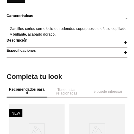
Características
-
Zarcillos cortos con efecto de redondos superpuestos. efecto cepillado 
y brillante. acabado dorado.
Descripción
+
Especificaciones
+
Completa tu look
Recomendados para
Tendencias
Te puede interesar
ti
relacionadas
NEW
Pa
Ar