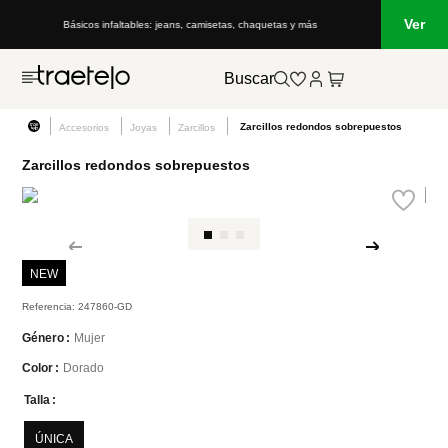
Ver
Básicos infaltables: jeans, camisetas, chaquetas y más
Buscar
Zarcillos redondos sobrepuestos
Accesorios
Joyas
Zarcillos
Zarcillos redondos sobrepuestos
NEW
Referencia
:
247860-GD
Mujer
Género
Dorado
Color
Talla
ÚNICA