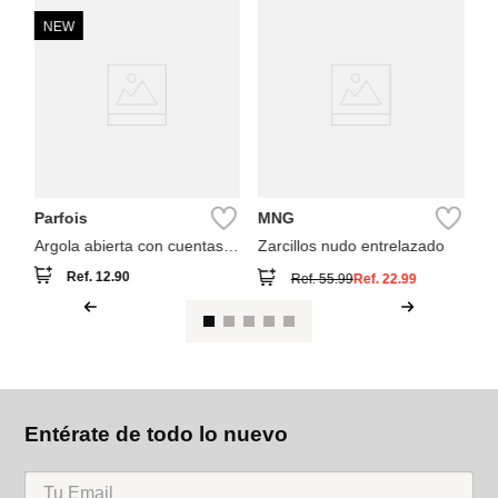
NEW
Pa
Ar
Parfois
MNG
Argola abierta con cuentas
Zarcillos nudo entrelazado
de piedras
Ref.
12.90
Ref.
55.99
Ref.
22.99
Entérate de todo lo nuevo