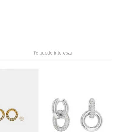
Te puede interesar
ÚNICA
Swarovski
-
20 %
Parfois Zarcillos Ovalados
Zarcillos de aro Lucent
Ref.
325.00