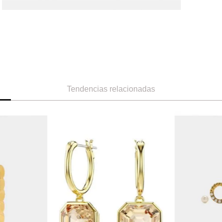
Tendencias relacionadas
ÚNICA
ÚNICA
Parfois
Parfois
Aro Cortos
Parfois Zarcillos de Aro con Flor
Ref.
27.90
Ref.
19.90