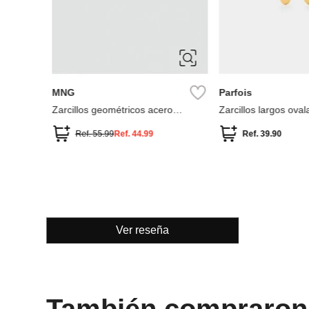
Ver reseña
También compraron