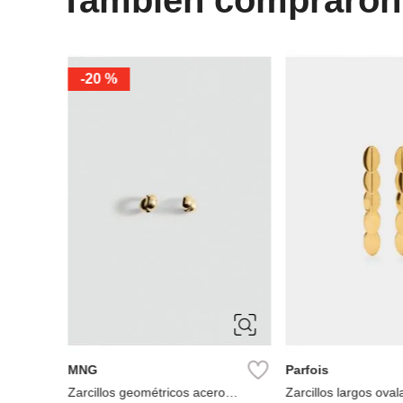
ÚNICA
ÚNICA
Parfois
Parfois
Parfois Zarcillos de perlas
Parfois Zarcillos de 
artificiales
Luna y Estrella
Ref.
9.90
Ref.
12.90