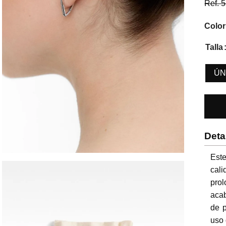
Ref.
5
Color
Talla
ÚN
Deta
Este
cal
pro
acab
de p
uso 