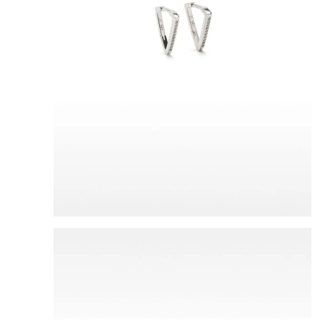
8
.
mng
9
.
bandolera
10
.
bimba lola