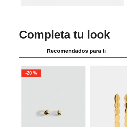
Completa tu look
Recomendados para ti
ÚNICA
ÚNICA
Parfois
Parfois
Parfois Zarcillos de perlas
Parfois Zarcillos de 
artificiales
Luna y Estrella
Ref.
9.90
Ref.
12.90