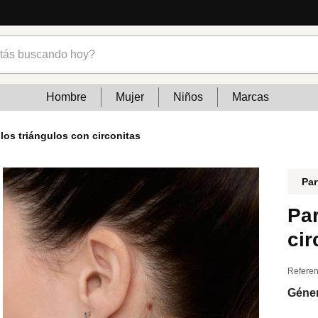
cias
s buscando hoy?
Hombre
Mujer
Niños
Marcas
llos triángulos con circonitas
Par
Par
cir
Referen
Géne