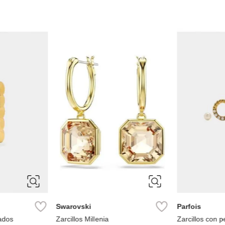
ÚNICA
ÚNICA
Parfois
Parfois
Aro Cortos
Parfois Zarcillos de Aro con Flor
Ref.
27.90
Ref.
19.90