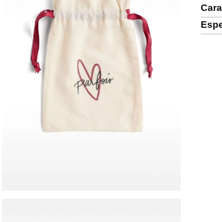
Cara
Espe