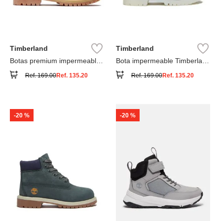
Timberland
Timberland
Botas premium impermeables
Bota impermeable Timberland
6 inch
Premium
Ref.
169.00
Ref.
135.20
Ref.
169.00
Ref.
135.20
-
20 %
-
20 %