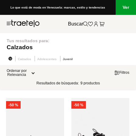
Ver
Lo que está de moda en Venezuela: marcas, estilo y tendencias
Buscar
Tus resultados para:
Calzados
Calzados
Adolescentes
Juvenil
Ordenar por
Filtros
Relevancia
Resultados de búsqueda:
9
productos
-
50 %
-
50 %