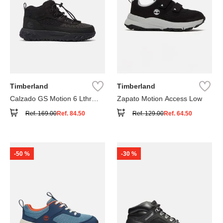
Timberland
Timberland
Calzado GS Motion 6 Lthr
Zapato Motion Access Low
Super
Ref.
169.00
Ref.
84.50
Ref.
129.00
Ref.
64.50
-
50 %
-
30 %