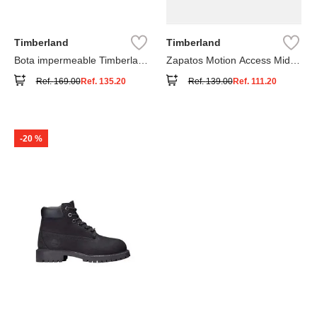
Timberland
Timberland
Bota impermeable Timberland
Zapatos Motion Access Mid
Premium
con cierre de velcro
Ref.
169.00
Ref.
135.20
Ref.
139.00
Ref.
111.20
-
20 %