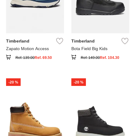
Timberland
Timberland
Zapato Motion Access
Bota Field Big Kids
Ref.
139.00
Ref.
69.50
Ref.
149.00
Ref.
104.30
-
20 %
-
20 %