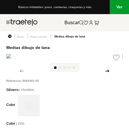
Ver
Básicos infaltables: jeans, camisetas, chaquetas y más
Buscar
Medias dibujo de lana
Ropa
Ropa interior
Medias dibujo de lana
Referencia
:
8694482-45
Hombre
Género
Color
Gris
Color