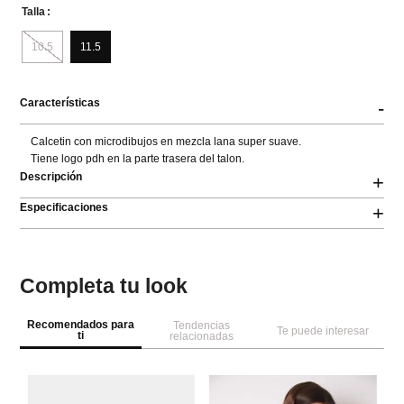
Talla
10.5
11.5
Características
-
Calcetin con microdibujos en mezcla lana super suave.

Tiene logo pdh en la parte trasera del talon.
Descripción
+
Especificaciones
+
Completa tu look
Recomendados para
Tendencias
Te puede interesar
ti
relacionadas
W