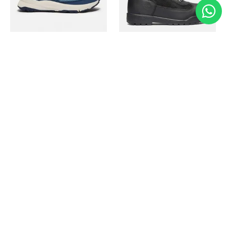
Timberland
Timberland
Zapato Motion Access
Bota Field Big Kids
Ref.
139.00
Ref.
69.50
Ref.
149.00
Ref.
104.30