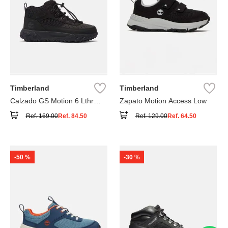
Timberland
Timberland
Calzado GS Motion 6 Lthr
Zapato Motion Access Low
Super
Ref.
169.00
Ref.
84.50
Ref.
129.00
Ref.
64.50
-
50 %
-
30 %