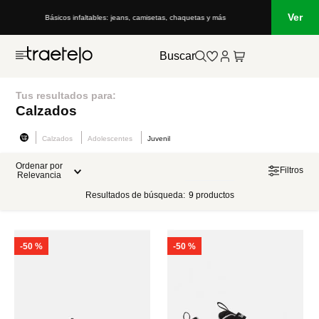
Ver
Básicos infaltables: jeans, camisetas, chaquetas y más
Buscar
Tus resultados para:
Calzados
Calzados
Adolescentes
Juvenil
Ordenar por
Filtros
Relevancia
Resultados de búsqueda:
9
productos
-
50 %
-
50 %